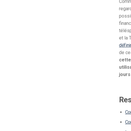
Comme
regard
possi
finan
télés
et la
défin
de ce
cette
utili
jours
Res
Co
Co