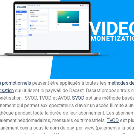
Monétisation vidéo
té
Marketing vidéo
 promotionnels
peuvent être appliqués à toutes les
méthodes d
isation
qui utilisent le paywall de Dacast. Dacast propose trois
nétisation : SVOD, TVOD et AVOD.
SVOD
est une méthode basée
nnement qui permet aux spectateurs d’avoir un accès illimité à u
thèque pendant toute la durée de leur abonnement. Les abonne
alement hebdomadaires, mensuels ou trimestriels.
TVOD
est pl
nément connu sous le nom de pay-per-view (paiement à la séa