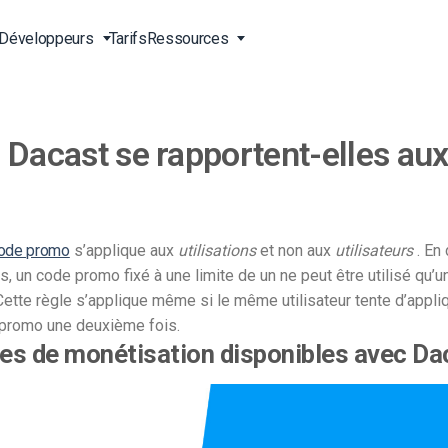
Développeurs
Tarifs
Ressources
Dacast se rapportent-elles aux 
ne
s en
Streaming vidéo en direct
Vidéo pour les entreprises
Outils pour développeurs
Support 24/7
 vidéo
Diffusion de contenu en Chine
Vidéo pour les professionnels
Transcodage vidéo
Support téléphonique
gne
ct
du marketing
 du
Diffusion en ligne en direct
Streaming à la carte
Services professionnels
irect
Vidéo pour la vente
ode promo
s’applique aux
utilisations
et non aux
utilisateurs
. En
Lecteur vidéo HTML5
Téléchargement sécurisé de
OD)
vidéos
s, un code promo fixé à une limite de un ne peut être utilisé qu’u
A propos de nous
Solutions de livraison dans le
Cette règle s’applique même si le même utilisateur tente d’appli
g
monde entier
Carrières
promo une deuxième fois.
Agences de création
Galerie vidéo de l’Expo
es de monétisation disponibles avec Da
Partenaires
usion
Streaming en direct pour les
Streaming en direct CDN
Contact
musiciens
Stations de radio et de
igne
Analyse et statistique vidéo
télévision