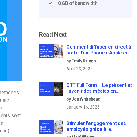
10 GB of bandwidth
Read Next
Comment diffuser en direct à
partir d’un iPhone d’Apple en
6 étapes faciles
by Emily Krings
April 23, 2025
e
OTT Full Form – Le présent et
l’avenir des médias en
 méthodes
continu
by Jon Whitehead
 sur
January 16, 2026
ne
ments sont
us
Stimuler l’engagement des
employés grâce à la
nce).
communication d’entreprise