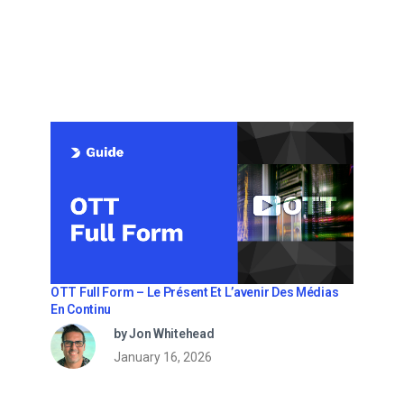
OTT Full Form – Le Présent Et L’avenir Des Médias
En Continu
by Jon Whitehead
January 16, 2026