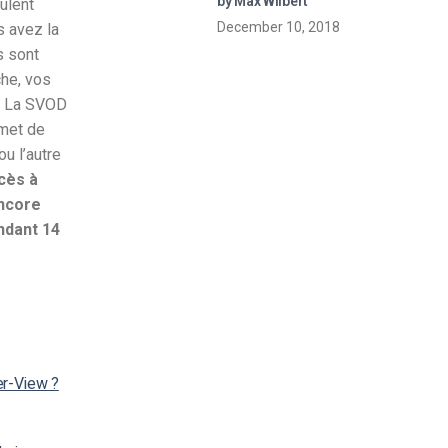
by Max Wilbert
ulent
en direct
December 10, 2018
s avez la
s sont
che, vos
La SVOD
rmet de
ou l’autre
cès à
encore
ndant 14
er-View ?