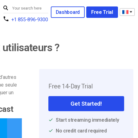
Dashboard
Free Trial
+1 855-896-9300
utilisateurs ?
 d’autres
ne seule
Free 14-Day Trial
quer un
Get Started!
cast
Start streaming immediately
No credit card required