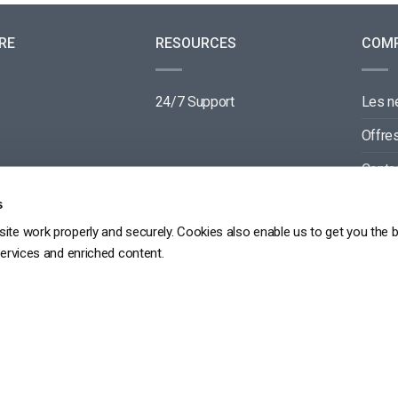
RE
RESOURCES
COM
24/7 Support
Les 
Offre
Conta
Parte
s
ite work properly and securely. Cookies also enable us to get you the 
services and enriched content.
GDPR
PRIVACY POLICY
TERMS OF SERVICE
SITEMAP
Copyright 2026 ©
dacast
京ICP备19031887号