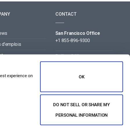
PANY
CONTACT
news
San Francisco Office
+1 855-896-9300
s d’emplois
ct
Beijing Office
+86 105-123-5043
naires
best experience on
OK
DO NOT SELL OR SHARE MY
PERSONAL INFORMATION