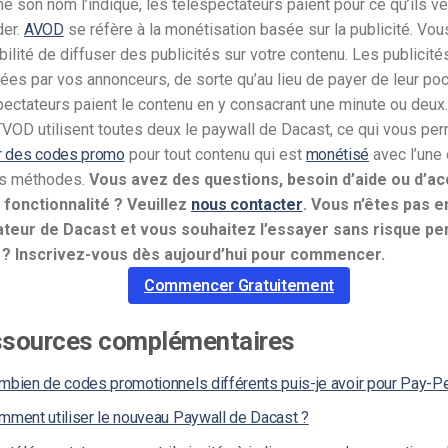
 son nom l’indique, les téléspectateurs paient pour ce qu’ils ve
er.
AVOD
se réfère à la monétisation basée sur la publicité. Vou
bilité de diffuser des publicités sur votre contenu. Les publicité
cées par vos annonceurs, de sorte qu’au lieu de payer de leur po
pectateurs paient le contenu en y consacrant une minute ou deux.
 TVOD utilisent toutes deux le paywall de Dacast, ce qui vous pe
ir des codes promo
pour tout contenu qui est
monétisé
avec l’une 
s méthodes.
Vous avez des questions, besoin d’aide ou d’ac
 fonctionnalité ? Veuillez
nous contacter
.
Vous n’êtes pas 
sateur de Dacast et vous souhaitez l’essayer sans risque pe
 ? Inscrivez-vous dès aujourd’hui pour commencer.
Commencer Gratuitement
sources complémentaires
mbien de codes promotionnels différents puis-je avoir pour Pay-P
mment utiliser le nouveau Paywall de Dacast ?