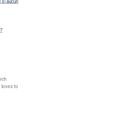
 si aucun
 ?
Tech
 loves to