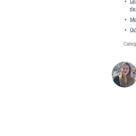
Les
n’e
Mo
Qu’
Categ