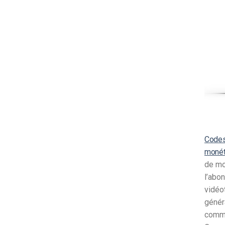
d’apprentissage en ligne
CMS vidéo
Confidentialité et sécuri
Codes
monét
de mo
l’abo
vidéo
génér
commu