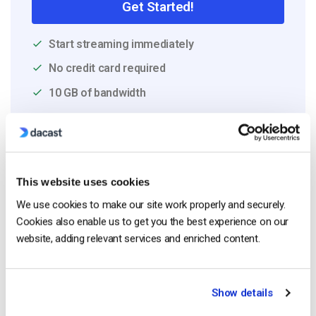
Get Started!
Start streaming immediately
No credit card required
10 GB of bandwidth
Read Next
This website uses cookies
We use cookies to make our site work properly and securely.
Cookies also enable us to get you the best experience on our
Comment diffuser en direct à partir d’un
iPhone d’Apple en 6 étapes faciles
website, adding relevant services and enriched content.
by Emily Krings
August 5, 2026
Show details