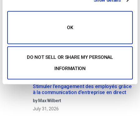
Show details
August 5, 2026
OK
OTT Full Form – Le présent et l’avenir des
médias en continu
by Jon Whitehead
August 4, 2026
DO NOT SELL OR SHARE MY PERSONAL
INFORMATION
Stimuler l’engagement des employés grâce
à la communication d’entreprise en direct
by Max Wilbert
July 31, 2026