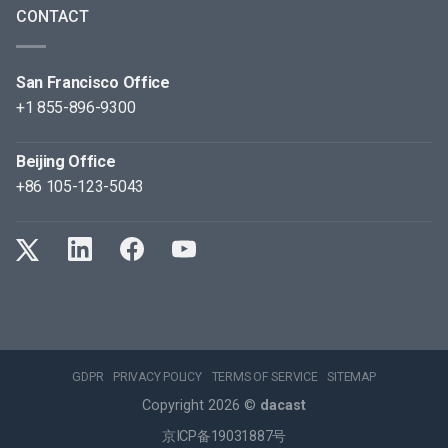
CONTACT
San Francisco Office
+1 855-896-9300
Beijing Office
+86 105-123-5043
GDPR
PRIVACY POLICY
TERMS OF SERVICE
SITEMAP
Copyright 2026 ©
dacast
京ICP备19031887号