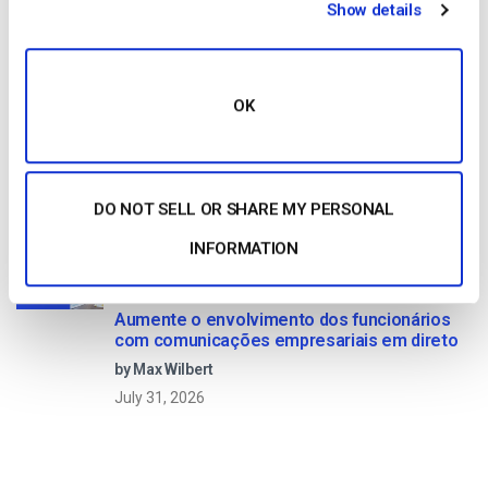
Show details
August 5, 2026
OK
OTT Full Form – O Presente e o Futuro do
Streaming Media
by Jon Whitehead
DO NOT SELL OR SHARE MY PERSONAL
August 4, 2026
INFORMATION
Aumente o envolvimento dos funcionários
com comunicações empresariais em direto
by Max Wilbert
July 31, 2026