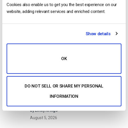
Cookies also enable us to get you the best experience on our
website, adding relevant services and enriched content.
Read Next
Show details
Formato HTTP Live Streaming (HLS) – Prós,
contras e como funciona
OK
by Max Wilbert
May 23, 2025
DO NOT SELL OR SHARE MY PERSONAL
INFORMATION
Como transmitir em direto a partir de um
iPhone da Apple em 6 passos simples
by Emily Krings
August 5, 2026