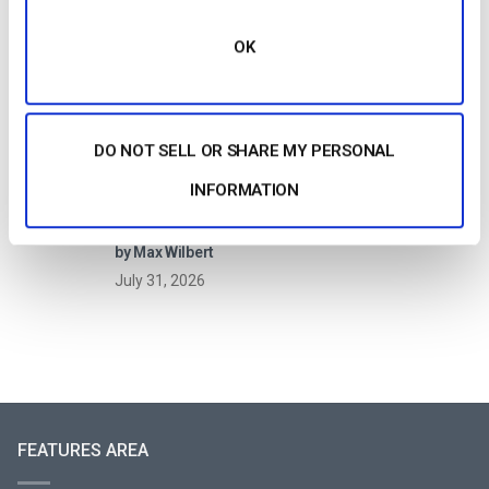
OTT Full Form – O Presente e o Futuro do
Streaming Media
OK
by Jon Whitehead
August 4, 2026
DO NOT SELL OR SHARE MY PERSONAL
INFORMATION
Aumente o envolvimento dos funcionários
com comunicações empresariais em direto
by Max Wilbert
July 31, 2026
FEATURES AREA