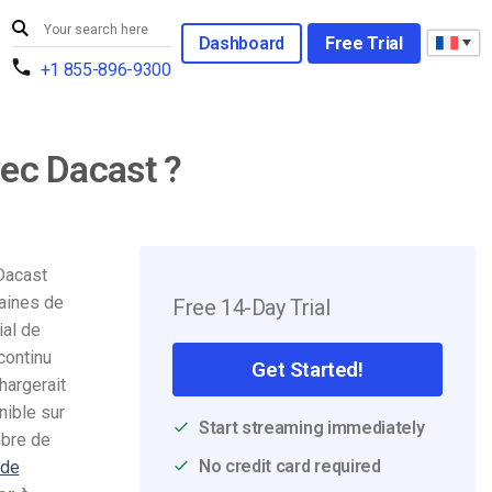
Dashboard
Free Trial
+1 855-896-9300
vec Dacast ?
 Dacast
taines de
Free 14-Day Trial
ial de
continu
Get Started!
hargerait
nible sur
Start streaming immediately
mbre de
No credit card required
nde