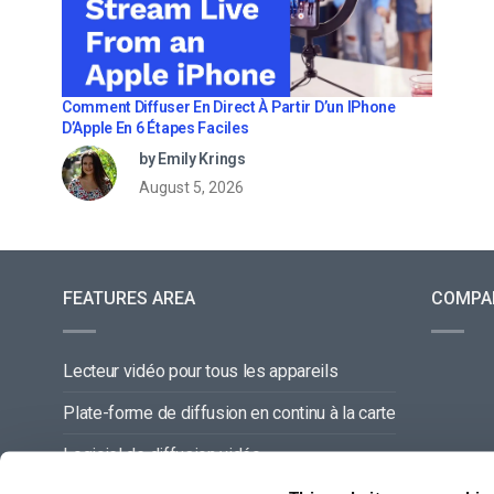
Comment Diffuser En Direct À Partir D’un IPhone
D’Apple En 6 Étapes Faciles
by Emily Krings
August 5, 2026
FEATURES AREA
COMPA
Lecteur vidéo pour tous les appareils
Plate-forme de diffusion en continu à la carte
Logiciel de diffusion vidéo