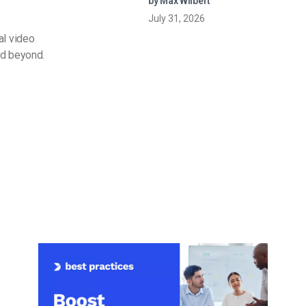
by Max Wilbert
en direct
July 31, 2026
al video
nd beyond.