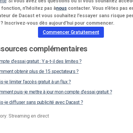
nte
.
Si vous avez des questions ou si vous souhaitez accéd
 fonction, n’hésitez pas à
nous
contacter.
Vous n’êtes pas 
Monétisation vidéo
sateur de Dacast et vous souhaitez l’essayer sans risque pe
té
Marketing vidéo
 ? Inscrivez-vous dès aujourd’hui pour commencer.
Commencer Gratuitement
sources complémentaires
pte d’essai gratuit : Y a-t-il des limites ?
mment obtenir plus de 15 spectateurs ?
s-je limiter l’accès gratuit à un flux ?
mment puis-je mettre à jour mon compte d’essai gratuit ?
s-je diffuser sans publicité avec Dacast ?
ory: Streaming en direct