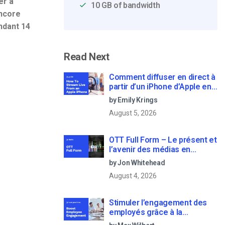
er à
10 GB of bandwidth
encore
ndant 14
Read Next
Comment diffuser en direct à
partir d’un iPhone d’Apple en
6 étapes faciles
by Emily Krings
August 5, 2026
OTT Full Form – Le présent et
l’avenir des médias en
continu
by Jon Whitehead
August 4, 2026
Stimuler l’engagement des
employés grâce à la
communication d’entreprise