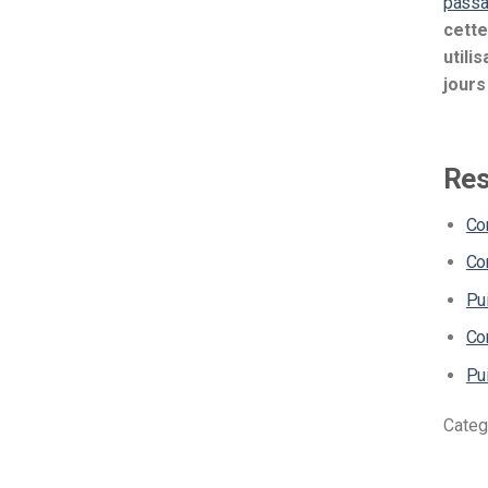
passa
d’apprentissage en ligne
cette
CMS vidéo
utili
Confidentialité et sécuri
jours
Res
Com
Co
Pui
Co
Pui
Categ