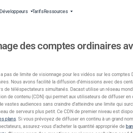
Développeurs
Tarifs
Ressources
onnage des comptes ordinaires a
ne
s en
Streaming vidéo en direct
Vidéo pour les entreprises
Outils pour développeurs
Support 24/7
 vidéo
Diffusion de contenu en Chine
Vidéo pour les professionnels
Transcodage vidéo
Support téléphonique
gne
ct
du marketing
 du
Diffusion en ligne en direct
Streaming à la carte
Services professionnels
irect
Vidéo pour la vente
’y a pas de limite de visionnage pour les vidéos sur les comptes
Lecteur vidéo HTML5
Téléchargement sécurisé de
OD)
vidéos
aires. Nous avons facilité la diffusion d’émissions avec des cen
A propos de nous
Solutions de livraison dans le
ers de téléspectateurs simultanés.
Dacast utilise un réseau mond
g
monde entier
Carrières
sion de contenu (CDN) qui permet aux utilisateurs de diffuser en 
Agences de création
Galerie vidéo de l’Expo
Partenaires
de vastes audiences sans craindre d’atteindre une limite qui surc
usion
Streaming en direct pour les
Streaming en direct CDN
seau de serveurs plus petit.
Ce CDN de premier niveau est dispo
Contact
musiciens
es plans
. Si vous prévoyez de diffuser en continu à un grand no
Stations de radio et de
pectateurs, assurez-vous d’acheter la quantité appropriée de
ba
igne
Analyse et statistique vidéo
télévision