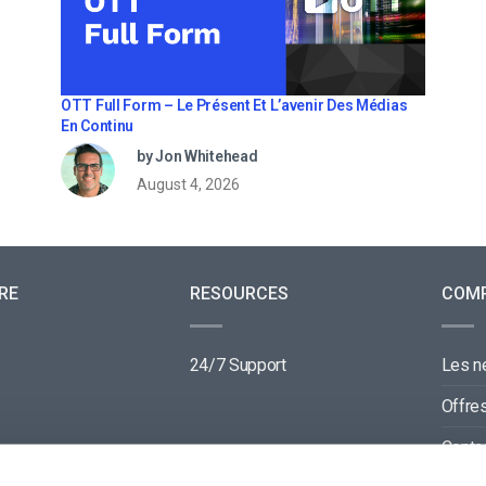
OTT Full Form – Le Présent Et L’avenir Des Médias
En Continu
by Jon Whitehead
August 4, 2026
RE
RESOURCES
COM
24/7 Support
Les 
Offre
Conta