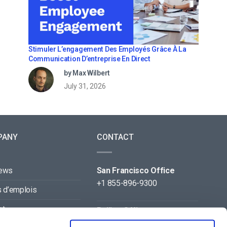
Stimuler L’engagement Des Employés Grâce À La
Communication D’entreprise En Direct
by Max Wilbert
July 31, 2026
PANY
CONTACT
news
San Francisco Office
+1 855-896-9300
s d’emplois
ct
Beijing Office
+86 105-123-5043