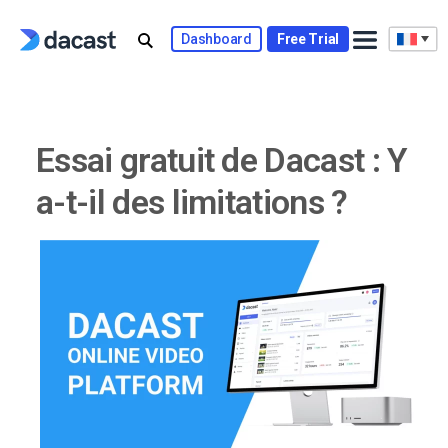
Skip
to
Dashboard
Free Trial
content
Essai gratuit de Dacast : Y
a-t-il des limitations ?