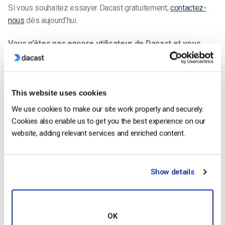
Si vous souhaitez essayer Dacast gratuitement,
contactez-
nous
dès aujourd’hui.
Vous n’êtes pas encore utilisateur de Dacast et vous
souhaitez l’essayer sans risque pendant 14 jours ?
Inscrivez-vous dès aujourd’hui pour commencer.
Commencer Gratuitement
This website uses cookies
We use cookies to make our site work properly and securely.
_______
Cookies also enable us to get you the best experience on our
website, adding relevant services and enriched content.
Show details
Jose Guevara
Jose is a part of the Dacast Customer
Onboarding team and started working with
OK
the company in 2016. He has vast