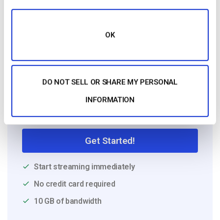
service/engagement and live streaming
support.
OK
DO NOT SELL OR SHARE MY PERSONAL
INFORMATION
Free 14-Day Trial
Get Started!
Start streaming immediately
No credit card required
10 GB of bandwidth