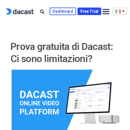
Skip
to
Dashboard
Free Trial
content
Prova gratuita di Dacast:
Ci sono limitazioni?