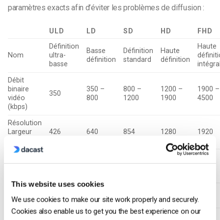
paramètres exacts afin d’éviter les problèmes de diffusion :
ULD
LD
SD
HD
FHD
Définition
Haute
Basse
Définition
Haute
Nom
ultra-
définit
définition
standard
définition
basse
intégra
Débit
binaire
350 –
800 –
1200 –
1900 –
350
vidéo
800
1200
1900
4500
(kbps)
Résolution
Largeur
426
640
854
1280
1920
(px)
Résolution
Hauteur
240
360
480
720
1080
(px)
This website uses cookies
H.264
Principal
Principal
Haut
Haut
Haut
We use cookies to make our site work properly and securely.
Profil
Cookies also enable us to get you the best experience on our