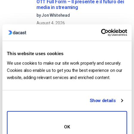
OTT Full Form – Il presente e il futuro dei
media in streaming
by Jon Whitehead
August 4, 2026
Aumentare il coinvolgimento dei
This website uses cookies
dipendenti con le comunicazioni
We use cookies to make our site work properly and securely.
aziendali in live streaming
by Max Wilbert
Cookies also enable us to get you the best experience on our
July 31, 2026
website, adding relevant services and enriched content.
Show details
Categories
OK