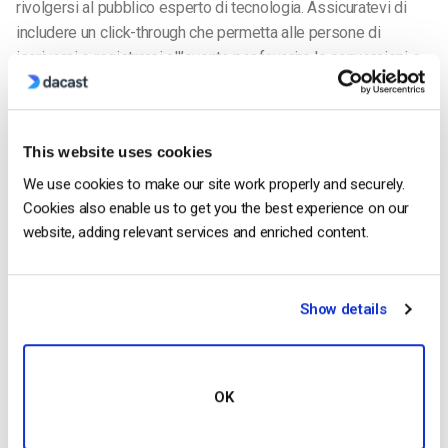
rivolgersi al pubblico esperto di tecnologia. Assicuratevi di
includere un click-through che permetta alle persone di
iscriversi e registrarsi all’evento per favorire le conversioni e
per poter monitorare la ricettività del pubblico di riferimento al
vostro messaggio.
This website uses cookies
2- Mandare in syndication il maggior numero di canali
possibile
We use cookies to make our site work properly and securely.
Questo richiede una certa preparazione preliminare, ma si
Cookies also enable us to get you the best experience on our
riduce a collegare la vostra trasmissione in diretta a tutti i
website, adding relevant services and enriched content.
luoghi in cui avete già un pubblico, tra cui Periscope, YouTube,
Facebook, il lettore video del vostro sito web, ecc. Servizi
come
Switcher Studio
o
Wirecast di Telestream
consentono
Show details
di trasmettere una sola volta e di trasmettere su più canali in
tempo reale. Dacast vi permette di incorporare i vostri
contenuti video online ovunque, compreso il vostro sito web,
OK
l’applicazione mobile e le piattaforme dei social media.