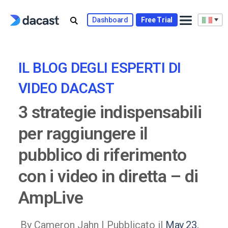
Skip
to
Dashboard
Free Trial
content
IL BLOG DEGLI ESPERTI DI
VIDEO DACAST
3 strategie indispensabili
per raggiungere il
pubblico di riferimento
con i video in diretta – di
AmpLive
By Cameron Jahn |
Pubblicato il
May 23,