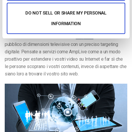
3- Distribuire mentre la trasmissione è in diretta
È qui che le emittenti possono davvero diventare marketer e
DO NOT SELL OR SHARE MY PERSONAL
aiutare il loro mercato di riferimento a scoprire i contenuti per
la prima volta. Prendete il vostro video live e portatelo davanti
INFORMATION
a coloro che hanno maggiori probabilità di essere interessati
alla vostra storia. Piattaforme come
AmpLive
creano un
pubblico di dimensioni televisive con un preciso targeting
digitale. Pensate a servizi come AmpLive come a un modo
proattivo per estendere i vostri video su Internet e far sì che
le persone scoprano i vostri contenuti, invece di aspettare che
siano loro a trovare il vostro sito web.