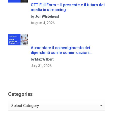
OTT Full Form – Il presente e il futuro dei
media in streaming
by Jon Whitehead
August 4, 2026
Aumentare il coinvolgimento dei
dipendenti con le comunicazioni
aziendali in live streaming
by Max Wilbert
July 31, 2026
Categories