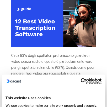
Circa 83% degli spettatori preferiscono guardare i
video senza audio e questo è particolarmente vero
per gli spettatori da mobile (92%). Quindi, come puoi
rendere i tuoi video più accessibili a questa
maggioranza silenziosa? Con il software di
trascrizione video. Questi strumenti ti permettono di
fare un passo avanti verso l’inserimento di
didascalie chiuse descrittive […]
This website uses cookies
CONTINUA A LEGGERE
→
We use cookies to make our site work properly and securely.