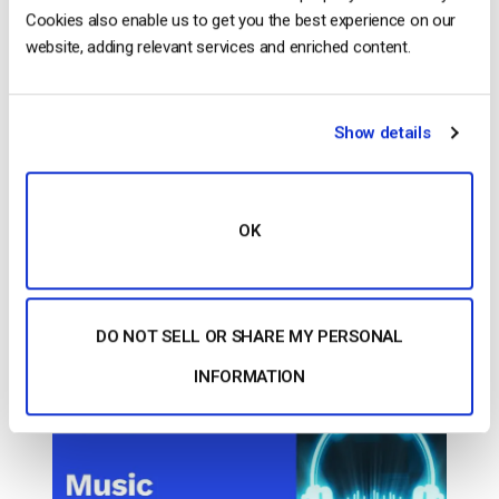
Cookies also enable us to get you the best experience on our
website, adding relevant services and enriched content.
Inserito in
Il blog degli esperti di video dacast
Show details
Il blog degli esperti di video
dacast
OK
Guida definitiva alle licenze musicali per
lo streaming dal vivo
DO NOT SELL OR SHARE MY PERSONAL
PUBBLICATO IL
JANUARY 13, 2025
INFORMATION