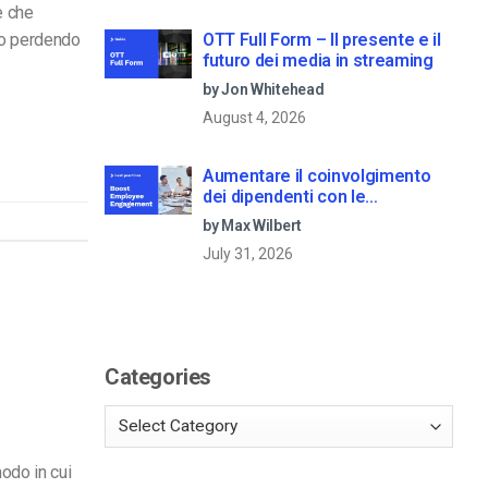
e che
OTT Full Form – Il presente e il
no perdendo
futuro dei media in streaming
by Jon Whitehead
August 4, 2026
Aumentare il coinvolgimento
dei dipendenti con le
comunicazioni aziendali in live
by Max Wilbert
streaming
July 31, 2026
Categories
modo in cui