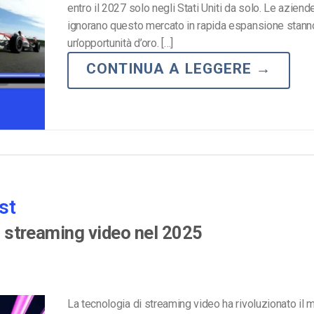
entro il 2027 solo negli Stati Uniti da solo. Le aziend
Monetizzazione Video
ignorano questo mercato in rapida espansione stan
Video Marketing
un’opportunità d’oro. […]
CONTINUA A LEGGERE
→
st
di streaming video nel 2025
La tecnologia di streaming video ha rivoluzionato il 