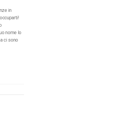
nze in
occuparti!
o
suo nome lo
ma ci sono