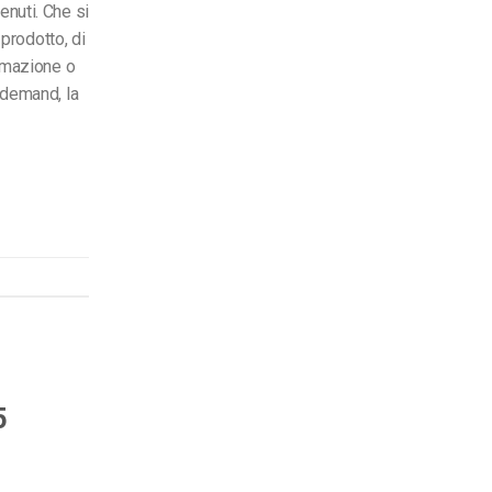
enuti. Che si
 prodotto, di
ormazione o
-demand, la
5