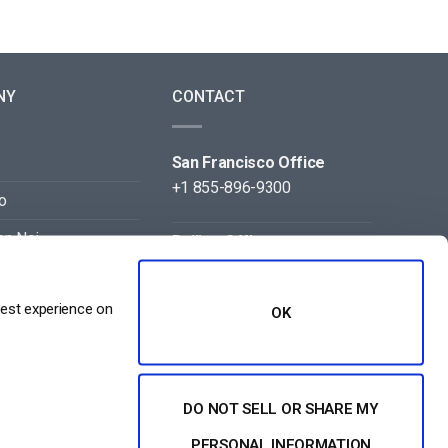
NY
CONTACT
San Francisco Office
+1 855-896-9300
o
on Noi
Beijing Office
+86 105-123-5043
best experience on
OK
DO NOT SELL OR SHARE MY
PERSONAL INFORMATION