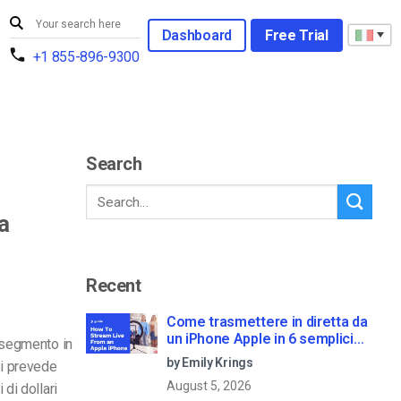
Dashboard
Free Trial
+1 855-896-9300
Search
a
Recent
Come trasmettere in diretta da
un iPhone Apple in 6 semplici
l segmento in
passi
by Emily Krings
si prevede
August 5, 2026
 di dollari