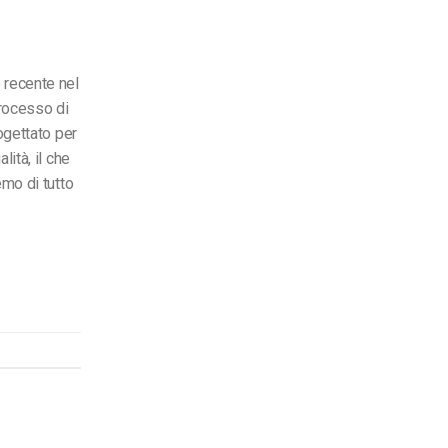
 recente nel
rocesso di
ogettato per
ità, il che
emo di tutto