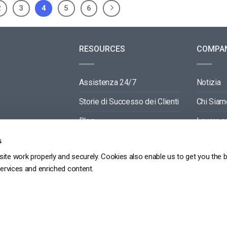
2
3
4
5
6
RESOURCES
COMPA
Assistenza 24/7
Notizia
Storie di Successo dei Clienti
Chi Siam
Blog
Lavora c
Video API Documentation
Contactti
s
ite work properly and securely. Cookies also enable us to get you the 
Player API Documentation
Partners
services and enriched content.
GDPR
POLITICA SULLA RISERVATEZZA
TERMINI DI SERVIZIO
MAPPA DEL SITO
Copyright 2026 ©
dacast