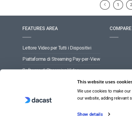
1
FEATURES AREA
COMPARE
Lettore Video per Tutti i Dispositivi
Piattaforma di Streaming Pay-per-View
Software di Streaming Video
Gestione dei Contenuti Video
This website uses cookie
We use cookies to make our s
VEDI TUTTO
our website, adding relevant 
Show details