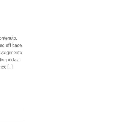
contenuto,
deo efficace
involgimento
isi porta a
fico […]