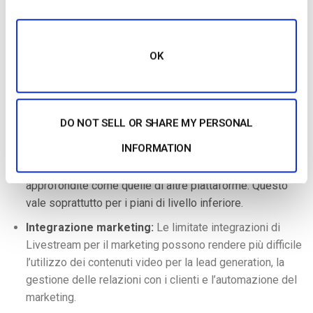
che possono influire sulla qualità dei video quando
vengono utilizzati con contenuti ad alta definizione o
quando c’è molto traffico. Alcune alternative, come ad
OK
esempio Livestream, possono essere più adatte a
gestire un traffico intenso o fornire permessi più liberi.
Analisi di base:
Rispetto ad altre piattaforme che
offrono funzioni di reportistica avanzata per la ricerca
DO NOT SELL OR SHARE MY PERSONAL
approfondita del comportamento degli spettatori, delle
INFORMATION
metriche di coinvolgimento e dei dati geografici, le
analisi di Livestream potrebbero non essere così
approfondite come quelle di altre piattaforme. Questo
vale soprattutto per i piani di livello inferiore.
Integrazione marketing:
Le limitate integrazioni di
Livestream per il marketing possono rendere più difficile
l’utilizzo dei contenuti video per la lead generation, la
gestione delle relazioni con i clienti e l’automazione del
marketing.