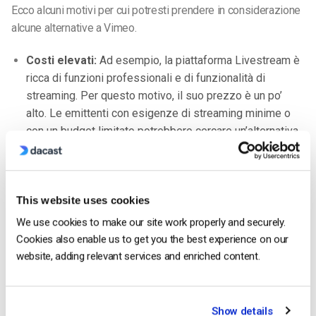
Ecco alcuni motivi per cui potresti prendere in considerazione
alcune alternative a Vimeo.
Costi elevati:
Ad esempio, la piattaforma Livestream è
ricca di funzioni professionali e di funzionalità di
streaming. Per questo motivo, il suo prezzo è un po’
alto. Le emittenti con esigenze di streaming minime o
con un budget limitato potrebbero cercare un’alternativa
a Livestream.
Personalizzazione limitata:
Rispetto ad alcune
piattaforme di hosting video white-label come Dacast, le
This website uses cookies
opzioni di personalizzazione di Vimeo Livestream sono
We use cookies to make our site work properly and securely.
limitate. Questo lo rende meno adatto per il branding o
Cookies also enable us to get you the best experience on our
per le aziende che vogliono personalizzare l’esperienza
website, adding relevant services and enriched content.
dei propri clienti.
Larghezza di banda limitata:
Rispetto ad altri
strumenti, Livestream ha dei limiti di larghezza di banda
Show details