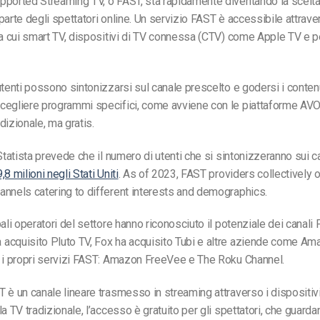
ported Streaming TV, o FAST, sta rapidamente diventando la scelta
parte degli spettatori online. Un servizio FAST è accessibile attrav
ra cui smart TV, dispositivi di TV connessa (CTV) come Apple TV e p
utenti possono sintonizzarsi sul canale prescelto e godersi i contenut
cegliere programmi specifici, come avviene con le piattaforme AV
dizionale, ma gratis.
 Statista prevede che il numero di utenti che si sintonizzeranno sui 
,8 milioni negli Stati Uniti
. As of 2023, FAST providers collectively o
nnels catering to different interests and demographics.
ali operatori del settore hanno riconosciuto il potenziale dei canali 
acquisito Pluto TV, Fox ha acquisito Tubi e altre aziende come A
o i propri servizi FAST: Amazon FreeVee e The Roku Channel.
 è un canale lineare trasmesso in streaming attraverso i dispositiv
la TV tradizionale, l’accesso è gratuito per gli spettatori, che guard