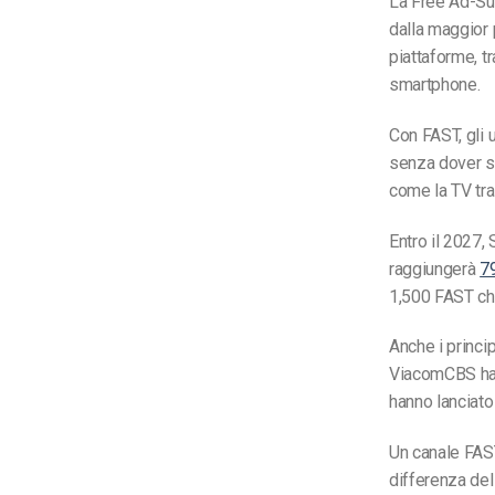
La Free Ad-Sup
dalla maggior 
piattaforme, t
smartphone.
Con FAST, gli 
senza dover s
come la TV tra
Entro il 2027,
raggiungerà
79
1,500 FAST cha
Anche i princip
ViacomCBS ha 
hanno lanciat
Un canale FAST
differenza del