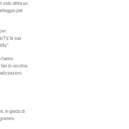
 solo attira un
vantaggio per
 per
oTV, la sua
ills”.
o hanno
 fan di vecchia
ualizzazioni.
i, in grado di
rogrammi