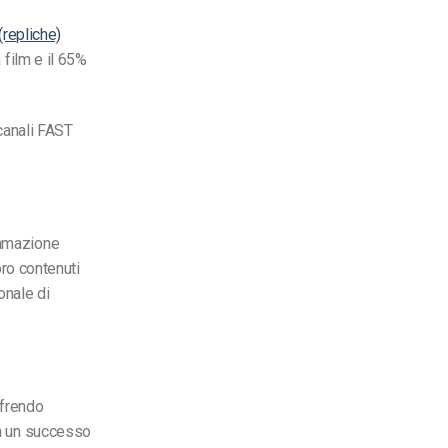
 (repliche)
 film e il 65%
 canali FAST
ammazione
oro contenuti
onale di
ffrendo
ha un successo