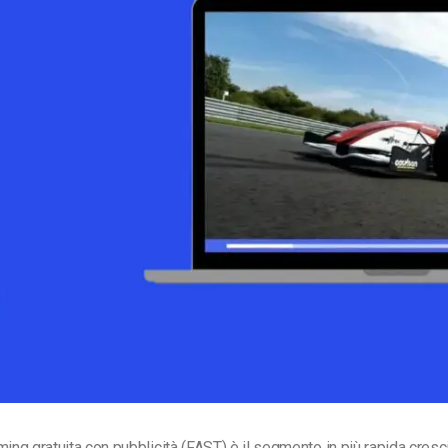
Monetizzazione Video
Video Marketing
ming gratuita con pubblicità (FAST) è il segmento in più rapida cresci