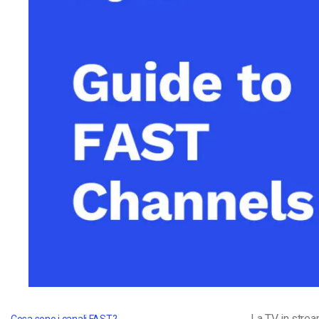
Video CMS
Privacy e Sicurezza
La TV in strea