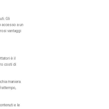
ti. Gli
no accesso a un
rosi vantaggi
atori è il
ro costi di
cchia maniera.
 frattempo,
ontenuti e le