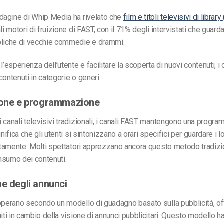
dagine di Whip Media ha rivelato che
film e titoli televisivi di library
li motori di fruizione di FAST, con il 71% degli intervistati che guarda
pliche di vecchie commedie e drammi.
l’esperienza dell’utente e facilitare la scoperta di nuovi contenuti, i
contenuti in categorie o generi.
ione e programmazione
 canali televisivi tradizionali, i canali FAST mantengono una progr
gnifica che gli utenti si sintonizzano a orari specifici per guardare i l
uitamente. Molti spettatori apprezzano ancora questo metodo tradizi
nsumo dei contenuti.
ne degli annunci
operano secondo un modello di guadagno basato sulla pubblicità, o
uiti in cambio della visione di annunci pubblicitari. Questo modello 