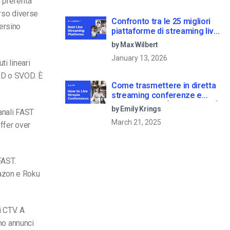
 preferita
erso diverse
Confronto tra le 25 migliori
ersino
piattaforme di streaming live
nel 2025
by Max Wilbert
January 13, 2026
i lineari
OD o SVOD. È
Come trasmettere in diretta
streaming conferenze e
riunioni virtuali [2021 Update]
by Emily Krings
canali FAST
March 21, 2025
ffer over
FAST.
mazon e Roku
i CTV. A
ano annunci