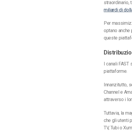
straordinario,
miliardi di dol
Per massimizza
optano anche pe
queste piattaf
Distribuzi
I canali FAST 
piattaforme.
Innanzitutto, 
Channel e Amaz
attraverso i lo
Tuttavia, la ma
che gli utenti
TV, Tubi o Xu