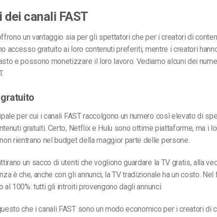
 dei canali FAST
ffrono un vantaggio sia per gli spettatori che per i creatori di contenu
no accesso gratuito ai loro contenuti preferiti, mentre i creatori han
asto e possono monetizzare il loro lavoro. Vediamo alcuni dei nume
T.
gratuito
ipale per cui i canali FAST raccolgono un numero così elevato di spett
tenuti gratuiti. Certo, Netflix e Hulu sono ottime piattaforme, ma i lo
on rientrano nel budget della maggior parte delle persone.
ttirano un sacco di utenti che vogliono guardare la TV gratis, alla ve
enza è che, anche con gli annunci, la TV tradizionale ha un costo. Nel
 al 100%: tutti gli introiti provengono dagli annunci.
questo che i canali FAST sono un modo economico per i creatori di c