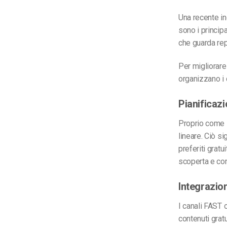
Una recente in
sono i principa
che guarda re
Per migliorare 
organizzano i 
Pianificaz
Proprio come i
lineare. Ciò si
preferiti grat
scoperta e co
Integrazio
I canali FAST 
contenuti grat