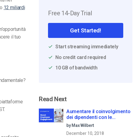
no
12 miliardi
Free 14-Day Trial
’opportunità
Get Started!
cere il tuo
Start streaming immediately
No credit card required
10 GB of bandwidth
fondamentale?
Read Next
 piattaforme
ST.
Aumentare il coinvolgimento
dei dipendenti con le
comunicazioni aziendali in
by Max Wilbert
live streaming
December 10, 2018