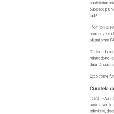
pubblicitari i
pubblico più va
tutti!
I fornitori di 
promuovere i l
piattaforma FA
Dedicando un c
reintrodotto l
data. Di conse
Ecco come fun
Curatela d
I canali FAST c
soddisfare le 
televisivi, doc