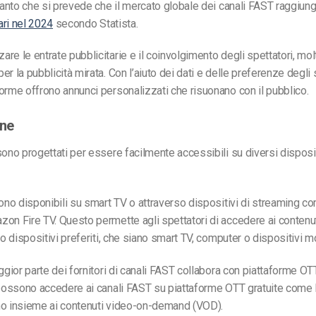
 tanto che si prevede che il mercato globale dei canali FAST raggiun
lari nel 2024
secondo Statista.
re le entrate pubblicitarie e il coinvolgimento degli spettatori, mol
r la pubblicità mirata. Con l’aiuto dei dati e delle preferenze degli 
orme offrono annunci personalizzati che risuonano con il pubblico.
one
sono progettati per essere facilmente accessibili su diversi disposit
sono disponibili su smart TV o attraverso dispositivi di streaming 
on Fire TV. Questo permette agli spettatori di accedere ai contenu
ro dispositivi preferiti, che siano smart TV, computer o dispositivi mo
ggior parte dei fornitori di canali FAST collabora con piattaforme OTT
 possono accedere ai canali FAST su piattaforme OTT gratuite come 
mo insieme ai contenuti video-on-demand (VOD).