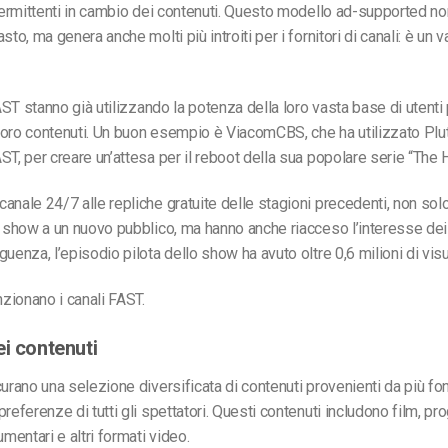
ntermittenti in cambio dei contenuti. Questo modello ad-supported non
sto, ma genera anche molti più introiti per i fornitori di canali: è un 
FAST stanno già utilizzando la potenza della loro vasta base di utenti
oro contenuti. Un buon esempio è ViacomCBS, che ha utilizzato Plut
ST, per creare un’attesa per il reboot della sua popolare serie “The H
anale 24/7 alle repliche gratuite delle stagioni precedenti, non sol
o show a un nuovo pubblico, ma hanno anche riacceso l’interesse dei
guenza, l’episodio pilota dello show ha avuto oltre 0,6 milioni di vis
zionano i canali FAST.
ei contenuti
urano una selezione diversificata di contenuti provenienti da più font
preferenze di tutti gli spettatori. Questi contenuti includono film, p
umentari e altri formati video.