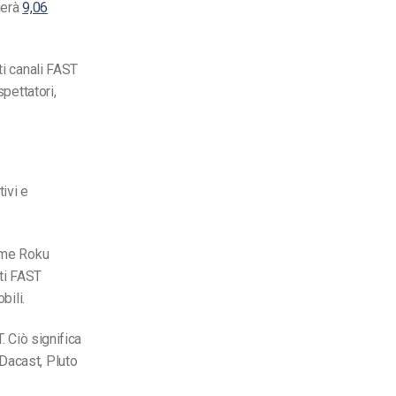
gerà
9,06
ti canali FAST
spettatori,
ivi e
come Roku
ti FAST
bili.
. Ciò significa
Dacast, Pluto