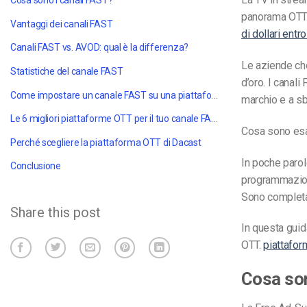
Cosa sono i canali FAST?
panorama OTT.
Vantaggi dei canali FAST
di dollari entro
Canali FAST vs. AVOD: qual è la differenza?
Le aziende ch
Statistiche del canale FAST
d’oro. I canal
Come impostare un canale FAST su una piattaforma OTT
marchio e a sb
Le 6 migliori piattaforme OTT per il tuo canale FAST
Cosa sono esa
Perché scegliere la piattaforma OTT di Dacast
In poche parole
Conclusione
programmazione
Sono completame
Share this post
In questa guid
OTT.
piattafo
Cosa son