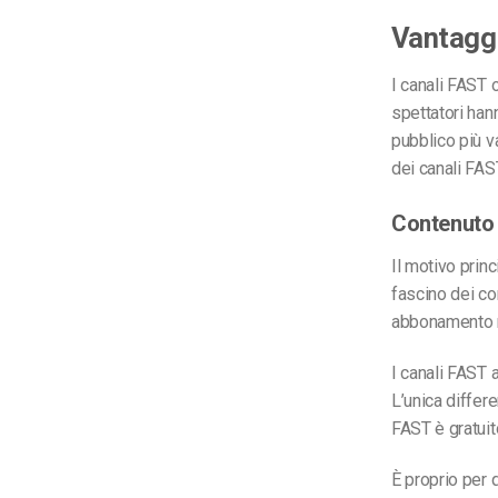
Vantaggi
I canali FAST o
spettatori han
pubblico più v
dei canali FAS
Contenuto 
Il motivo princ
fascino dei con
abbonamento n
I canali FAST a
L’unica differ
FAST è gratuito
È proprio per 