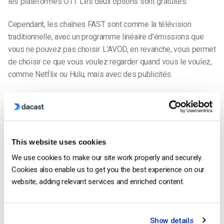
les plateformes OTT. Les deux options sont gratuites.
Cependant, les chaînes FAST sont comme la télévision
traditionnelle, avec un programme linéaire d’émissions que
vous ne pouvez pas choisir. L’AVOD, en revanche, vous permet
de choisir ce que vous voulez regarder quand vous le voulez,
comme Netflix ou Hulu, mais avec des publicités.
Les chaînes FAST proposent également souvent des
contenus de niche, comme d’anciennes émissions de
télévision ou des genres spécifiques. Les chaînes AVOD
proposent généralement une plus grande variété de contenus,
This website uses cookies
y compris des films et des séries télévisées plus récents.
We use cookies to make our site work properly and securely.
Statistiques du canal FAST
Cookies also enable us to get you the best experience on our
website, adding relevant services and enriched content.
Comment mettre en place une chaîne FAST sur
une plateforme OTT ?
La mise en place d’un canal FAST s’accompagne de
Show details