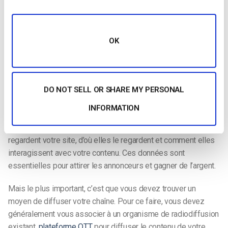
nombreuses exigences techniques.
Tout d’abord, vous avez besoin d’un contenu que les
téléspectateurs souhaitent regarder et d’un système
OK
permettant de programmer et de diffuser ce contenu comme
une chaîne de télévision classique. Cela signifie que vous
devez organiser vos vidéos en une série, décider du moment
DO NOT SELL OR SHARE MY PERSONAL
où les publicités seront diffusées et vous assurer que tout
fonctionne correctement sur les différents appareils.
INFORMATION
Vous devrez également savoir combien de personnes
regardent votre site, d’où elles le regardent et comment elles
interagissent avec votre contenu. Ces données sont
essentielles pour attirer les annonceurs et gagner de l’argent.
Mais le plus important, c’est que vous devez trouver un
moyen de diffuser votre chaîne. Pour ce faire, vous devez
généralement vous associer à un organisme de radiodiffusion
existant.
plateforme OTT
pour diffuser le contenu de votre