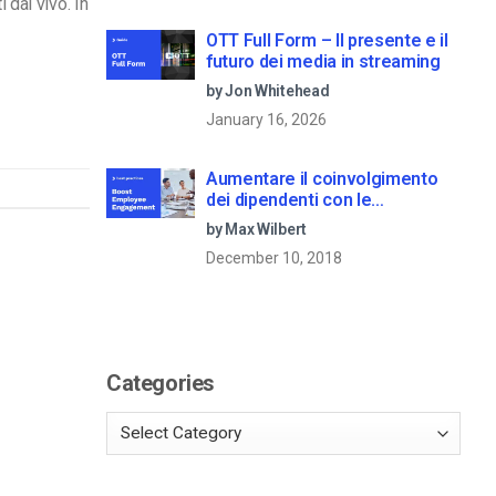
 dal vivo. In
OTT Full Form – Il presente e il
futuro dei media in streaming
by Jon Whitehead
January 16, 2026
Aumentare il coinvolgimento
dei dipendenti con le
comunicazioni aziendali in live
by Max Wilbert
streaming
December 10, 2018
Categories