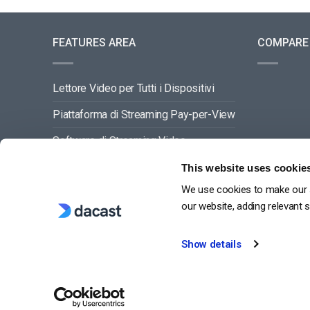
FEATURES AREA
COMPARE
Lettore Video per Tutti i Dispositivi
Piattaforma di Streaming Pay-per-View
Software di Streaming Video
Gestione dei Contenuti Video
This website uses cookie
We use cookies to make our s
VEDI TUTTO
our website, adding relevant 
Show details