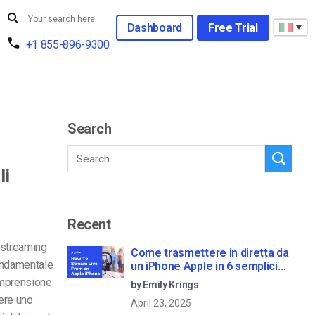
Dashboard
Free Trial
+1 855-896-9300
Search
li
Recent
o streaming
Come trasmettere in diretta da
fondamentale
un iPhone Apple in 6 semplici
passi
omprensione
by Emily Krings
sere uno
April 23, 2025