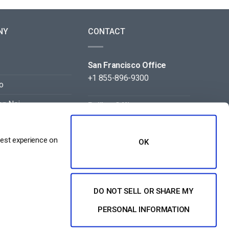
NY
CONTACT
San Francisco Office
+1 855-896-9300
o
on Noi
Beijing Office
+86 105-123-5043
best experience on
OK
DO NOT SELL OR SHARE MY
PERSONAL INFORMATION