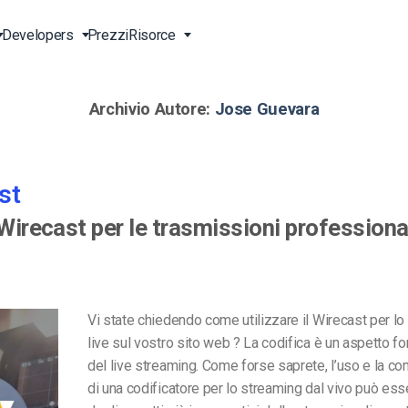
Developers
Prezzi
Risorce
Archivio Autore:
Jose Guevara
g Live
Vivo
Trasmetti in Diretta Online
Video per le Imprese
Strumenti di Sviluppo
Assistenza 24/7
ne
vo
ideo
Contenuti Anche in Cina
Video per Professionisti del
Transcodifica Video
Assistenza Telefonica
Marketing
st
ta
e API
Lettore Video HTML5
Streaming Pay-per-View
Servizi Professionali
Video per le Vendite
 Wirecast per le trasmissioni professiona
Soluzioni per Raggiungere
Upload Video Sicuro
)
Tutto il Mondo
Chi Siamo
ta
Expo Video Gallery
Agenzie Creative
Careers
CDN Live Streaming
Streaming Live per Musicisti
Partners
Vi state chiedendo come utilizzare il Wirecast per l
LS)
live sul vostro sito web ? La codifica è un aspetto 
 e-
Stazioni TV e Radio
Contatti
del live streaming. Come forse saprete, l’uso e la c
di una codificatore per lo streaming dal vivo può es
orm
Analisi Video