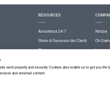
RESOURCES
COMPA
Assistenza 24/7
Notizia
Storie di Successo dei Clienti
Chi Siam
Blog
Lavora c
Video API Documentation
Contactti
s
ite work properly and securely. Cookies also enable us to get you the 
Player API Documentation
Partners
services and enriched content.
GDPR
POLITICA SULLA RISERVATEZZA
TERMINI DI SERVIZIO
MAPPA DEL SITO
Copyright 2026 ©
dacast
京ICP备19031887号