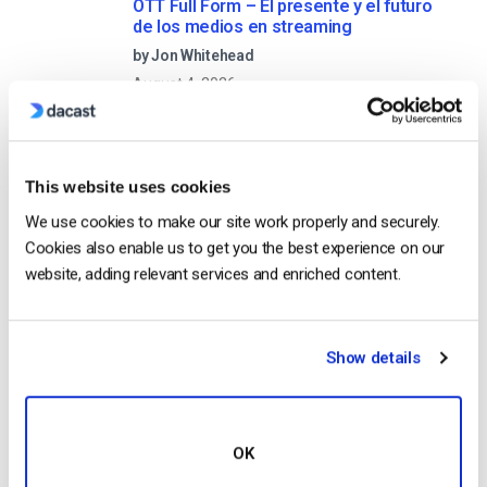
OTT Full Form – El presente y el futuro
de los medios en streaming
by Jon Whitehead
August 4, 2026
This website uses cookies
Fomente el compromiso de los
empleados con las comunicaciones
We use cookies to make our site work properly and securely.
corporativas en directo
by Max Wilbert
Cookies also enable us to get you the best experience on our
July 31, 2026
website, adding relevant services and enriched content.
Show details
Categories
OK