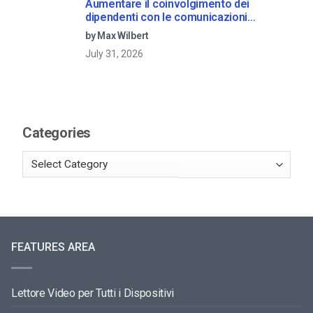
Aumentare il coinvolgimento dei
dipendenti con le comunicazioni
aziendali in live streaming
by Max Wilbert
July 31, 2026
Categories
FEATURES AREA
Lettore Video per Tutti i Dispositivi