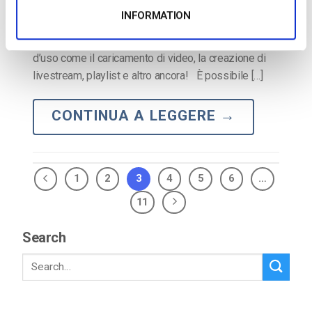
troverete come ottenere una chiave API, effettuare la
INFORMATION
vostra prima chiamata API, testare gli endpoint di
Dacast, essere guidati attraverso i principali casi
d’uso come il caricamento di video, la creazione di
livestream, playlist e altro ancora! È possibile […]
CONTINUA A LEGGERE
→
1
2
3
4
5
6
…
11
Search