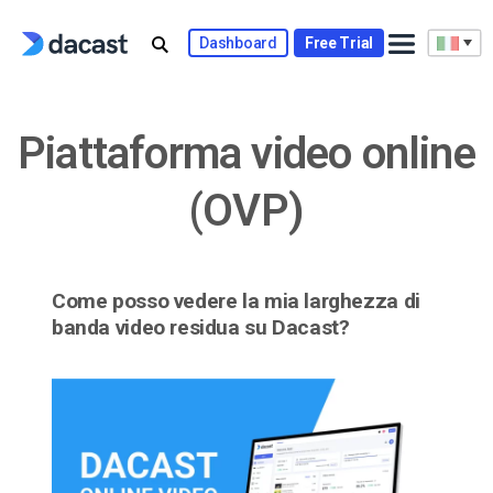
Skip
to
Dashboard
Free Trial
content
Piattaforma video online
(OVP)
Come posso vedere la mia larghezza di
banda video residua su Dacast?