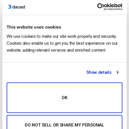
Cosa c’è da sapere sul portale per gli
This website uses cookies
sviluppatori API di Dacast
We use cookies to make our site work properly and securely.
Cookies also enable us to get you the best experience on our
website, adding relevant services and enriched content.
Show details
OK
Navigate nella documentazione API di Dacast con il
nostro nuovo portale per sviluppatori API. Qui
DO NOT SELL OR SHARE MY PERSONAL