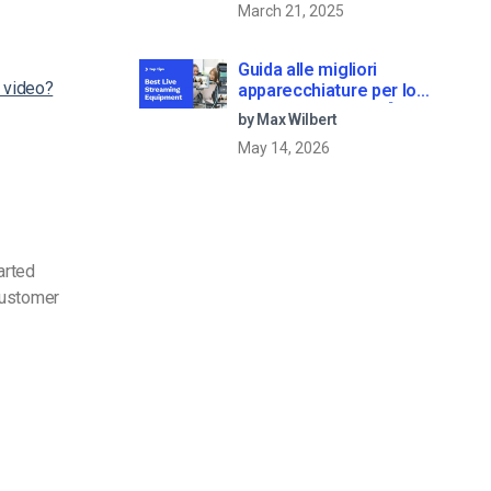
March 21, 2025
Guida alle migliori
a video?
apparecchiature per lo
streaming dal vivo [2025
by Max Wilbert
Update]
May 14, 2026
arted
customer