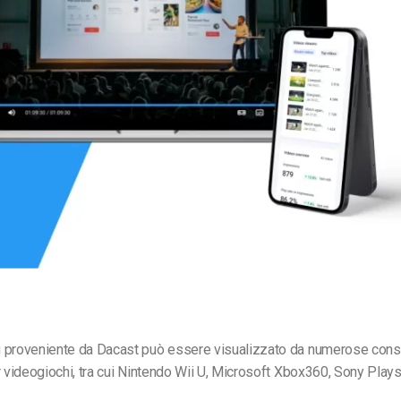
Monetizzazione Video
Video Marketing
 proveniente da Dacast può essere visualizzato da numerose cons
r videogiochi, tra cui Nintendo Wii U, Microsoft Xbox360, Sony Playsta