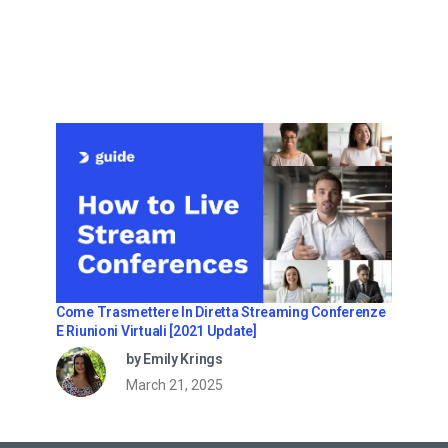
Come Trasmettere In Diretta Streaming Conferenze
E Riunioni Virtuali [2021 Update]
by Emily Krings
March 21, 2025