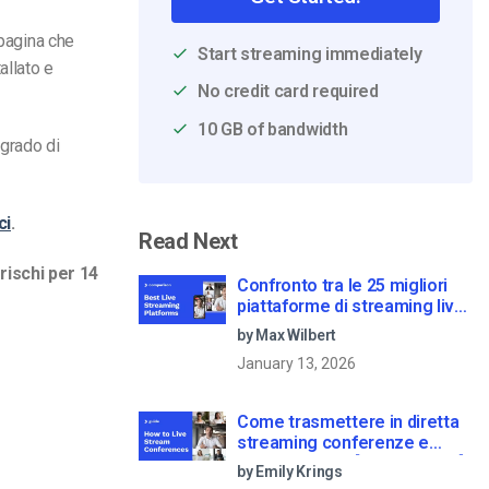
 pagina che
Start streaming immediately
allato e
No credit card required
10 GB of bandwidth
 grado di
ci
.
Read Next
rischi per 14
Confronto tra le 25 migliori
piattaforme di streaming live
nel 2025
by Max Wilbert
January 13, 2026
Come trasmettere in diretta
streaming conferenze e
riunioni virtuali [2021 Update]
by Emily Krings