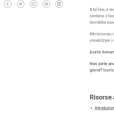
A tal fine, è 
contiene il fe
dovrebbe esse
Altri browser,
visualizzare i
Avete domand
Non siete anc
giorni? Iscri
Risorse 
Introduzion