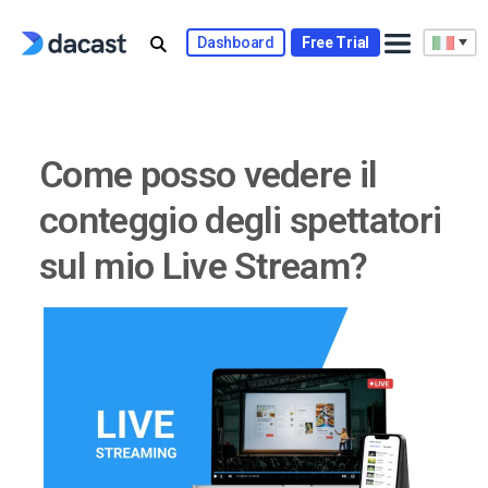
Skip
to
Dashboard
Free Trial
content
Come posso vedere il
conteggio degli spettatori
sul mio Live Stream?