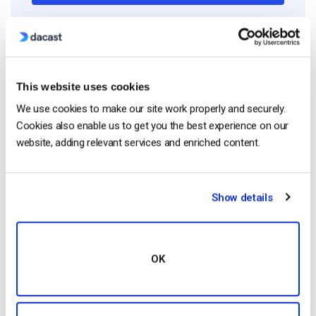
Start streaming immediately
No credit card required
10 GB of bandwidth
This website uses cookies
We use cookies to make our site work properly and securely.
Cookies also enable us to get you the best experience on our
website, adding relevant services and enriched content.
Read Next
Show details
Confronto tra le 25 migliori piattaforme di
streaming live nel 2025
by Max Wilbert
January 13, 2026
OK