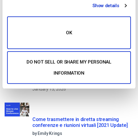
Show details
10 GB of bandwidth
OK
Read Next
DO NOT SELL OR SHARE MY PERSONAL
Confronto tra le 25 migliori piattaforme di
streaming live nel 2025
INFORMATION
by Max Wilbert
January 13, 2026
Come trasmettere in diretta streaming
conferenze e riunioni virtuali [2021 Update]
by Emily Krings