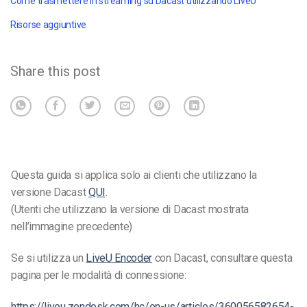
Come trasmettere in streaming su Dacast utilizzando LiveU
Risorse aggiuntive
Share this post
Questa guida si applica solo ai clienti che utilizzano la
versione Dacast
QUI
.
(Utenti che utilizzano la versione di Dacast mostrata
nell’immagine precedente)
Se si utilizza un
LiveU Encoder
con Dacast, consultare questa
pagina per le modalità di connessione:
https://liveu.zendesk.com/hc/en-us/articles/360056582654-