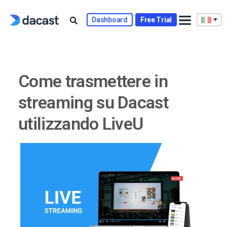
Skip
to
Dashboard
Free Trial
content
Come trasmettere in
streaming su Dacast
utilizzando LiveU