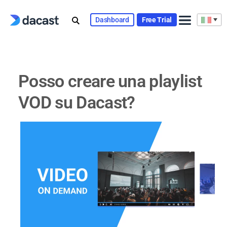
Skip
to
Dashboard
Free Trial
content
Posso creare una
playlist VOD su Dacast?