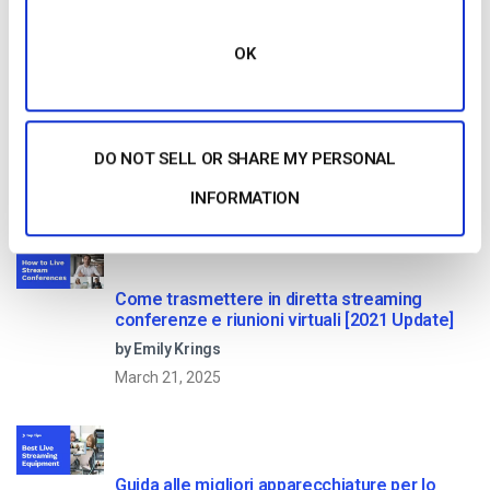
Read Next
OK
Confronto tra le 25 migliori piattaforme di
streaming live nel 2025
DO NOT SELL OR SHARE MY PERSONAL
by Max Wilbert
January 13, 2026
INFORMATION
Come trasmettere in diretta streaming
conferenze e riunioni virtuali [2021 Update]
by Emily Krings
March 21, 2025
Guida alle migliori apparecchiature per lo