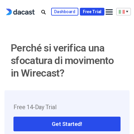
Skip
to
Dashboard
Free Trial
content
Perché si verifica una
sfocatura di movimento
in Wirecast?
Free 14-Day Trial
Get Started!