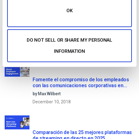
Read Next
OK
OTT Full Form – El presente y el futuro de los
medios en streaming
DO NOT SELL OR SHARE MY PERSONAL
by Jon Whitehead
January 16, 2026
INFORMATION
Fomente el compromiso de los empleados
con las comunicaciones corporativas en
directo
by Max Wilbert
December 10, 2018
Comparación de las 25 mejores plataformas
de streaming en directo en 2025