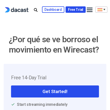
Skip
to
Dashboard
Free Trial
content
¿Por qué se ve borroso el
movimiento en Wirecast?
Free 14-Day Trial
Get Started!
Start streaming immediately