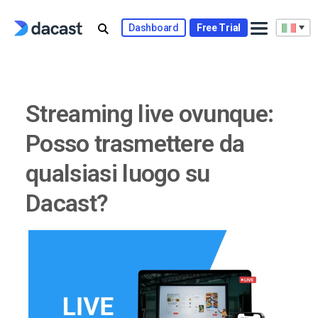
Skip
to
Dashboard
Free Trial
content
Streaming live ovunque:
Posso trasmettere da
qualsiasi luogo su
Dacast?