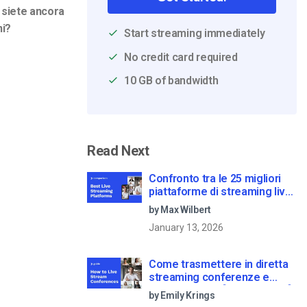
 siete ancora
ni?
Start streaming immediately
No credit card required
10 GB of bandwidth
Read Next
Confronto tra le 25 migliori
piattaforme di streaming live
nel 2025
by Max Wilbert
January 13, 2026
Come trasmettere in diretta
streaming conferenze e
riunioni virtuali [2021 Update]
by Emily Krings