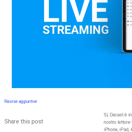
Video CMS
Privacy e Sicurezza
Risorse aggiuntive
Sì, Dacast è i
Share this post
nostro lettore
iPhone, iPad, 