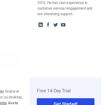
2016. He has vast experience in
customer service/engagement and
live streaming support.
Free 14-Day Trial
ivi
.
Grazie al
ori su desktop,
retta
.
Avete
Get Started!