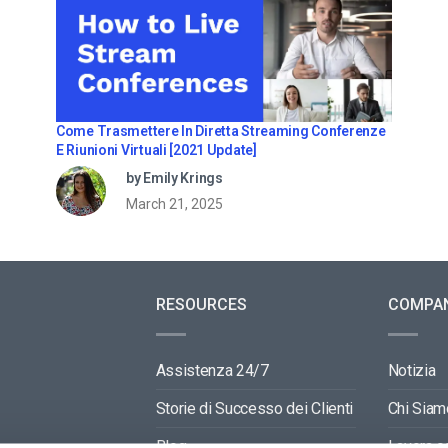
Come Trasmettere In Diretta Streaming Conferenze
E Riunioni Virtuali [2021 Update]
by Emily Krings
March 21, 2025
RESOURCES
COMPA
Assistenza 24/7
Notizia
Storie di Successo dei Clienti
Chi Siam
Blog
Lavora c