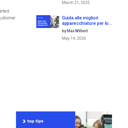
March 21, 2025
arted
customer
Guida alle migliori
apparecchiature per lo
streaming dal vivo [2025
by Max Wilbert
Update]
May 14, 2026