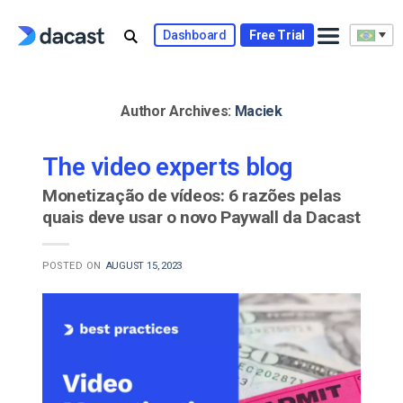
Skip
to
Dashboard
Free Trial
content
Author Archives:
Maciek
The video experts blog
Monetização de vídeos: 6 razões pelas
quais deve usar o novo Paywall da Dacast
POSTED ON
AUGUST 15, 2023