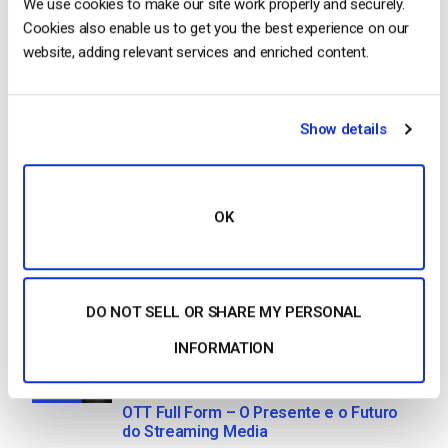
We use cookies to make our site work properly and securely.
Cookies also enable us to get you the best experience on our
website, adding relevant services and enriched content.
Formato HTTP Live Streaming (HLS) –
Prós, contras e como funciona
by Max Wilbert
Show details
May 23, 2025
OK
Como transmitir em direto a partir de um
iPhone da Apple em 6 passos simples
by Emily Krings
DO NOT SELL OR SHARE MY PERSONAL
August 5, 2026
INFORMATION
OTT Full Form – O Presente e o Futuro
do Streaming Media