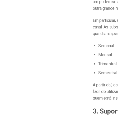
um poderoso s
outra grande r
Em particular,
canal. As subs
que diz respe
Semanal
Mensal
Trimestral
Semestral
A partir daí,
fácil de utili
quem está insc
3. Supor