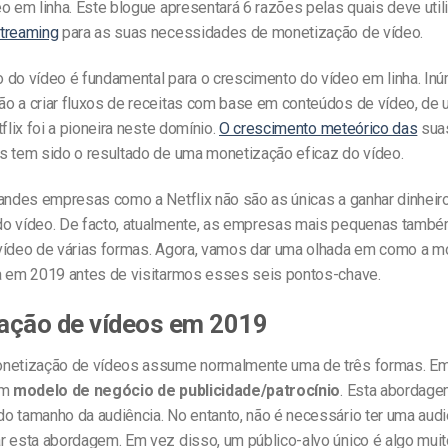
o em linha. Este blogue apresentará 6 razões pelas quais deve util
treaming
para as suas necessidades de monetização de vídeo.
 do vídeo é fundamental para o crescimento do vídeo em linha. In
o a criar fluxos de receitas com base em conteúdos de vídeo, de
tflix foi a pioneira neste domínio.
O crescimento meteórico das
sua
s tem sido o resultado de uma monetização eficaz do vídeo.
randes empresas como a Netflix não são as únicas a ganhar dinheir
o vídeo. De facto, atualmente, as empresas mais pequenas tamb
vídeo de várias formas. Agora, vamos dar uma olhada em como a m
a em 2019 antes de visitarmos esses seis pontos-chave.
ação de vídeos em 2019
netização de vídeos assume normalmente uma de três formas. Em
um
modelo de negócio de publicidade/patrocínio
. Esta abordage
o tamanho da audiência. No entanto, não é necessário ter uma aud
r esta abordagem. Em vez disso, um público-alvo único é algo muit