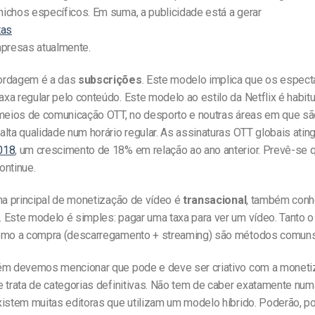
ichos específicos. Em suma, a publicidade está a gerar
tas
mpresas atualmente.
ordagem é a das
subscrições
. Este modelo implica que os espec
xa regular pelo conteúdo. Este modelo ao estilo da Netflix é habit
 meios de comunicação OTT, no desporto e noutras áreas em que s
lta qualidade num horário regular. As assinaturas OTT globais atin
018
, um crescimento de 18% em relação ao ano anterior. Prevê-se 
ontinue.
ma principal de monetização de vídeo é
transacional
, também con
. Este modelo é simples: pagar uma taxa para ver um vídeo. Tanto o
omo a compra (descarregamento + streaming) são métodos comuns
ém devemos mencionar que pode e deve ser criativo com a moneti
 trata de categorias definitivas. Não tem de caber exatamente numa
xistem muitas editoras que utilizam um modelo híbrido. Poderão, p