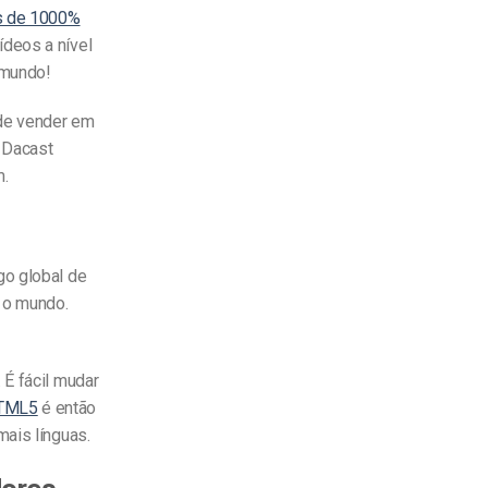
s de 1000%
ídeos a nível
 mundo!
ode vender em
l Dacast
m.
go global de
 o mundo.
 É fácil mudar
HTML5
é então
mais línguas.