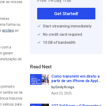
Free 14-Day Trial
izar as nossas
Get Started!
úmeras
 uma forma ou
Start streaming immediately
s
acções
ao
No credit card required
10 GB of bandwidth
o com a
ém geram
onetização de
Read Next
Como transmitir em direto a
partir de um iPhone da Apple
em 6 passos simples
 primeiro
by Emily Krings
m centra-se na
April 23, 2025
iência massiva
o valioso para
OTT Full Form – O Presente e