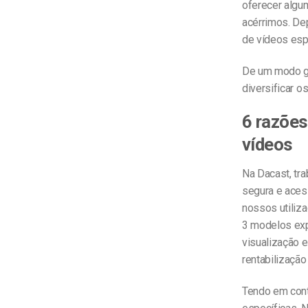
oferecer algum
acérrimos. De
de vídeos esp
De um modo ge
diversificar o
6 razões
vídeos
Na Dacast, tr
segura e acess
nossos utiliz
3 modelos exp
visualização e
rentabilização
Tendo em cont