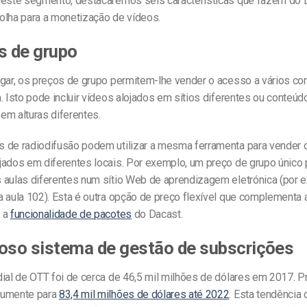
Neste segmento, destacaremos seis características que fazem do
olha para a monetização de vídeos.
s de grupo
ugar, os preços de grupo permitem-lhe vender o acesso a vários co
. Isto pode incluir vídeos alojados em sítios diferentes ou conteú
em alturas diferentes.
 de radiodifusão podem utilizar a mesma ferramenta para vender 
jados em diferentes locais. Por exemplo, um preço de grupo único
 aulas diferentes num sítio Web de aprendizagem eletrónica (por 
a aula 102). Esta é outra opção de preço flexível que complementa 
e a
funcionalidade de pacotes
do Dacast.
oso sistema de gestão de subscrições
dial de OTT foi de cerca de 46,5 mil milhões de dólares em 2017. 
aumente para
83,4 mil milhões de dólares até 2022
. Esta tendência