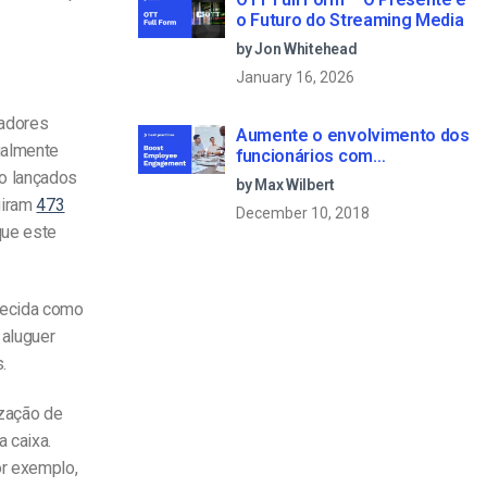
o Futuro do Streaming Media
by Jon Whitehead
January 16, 2026
tadores
Aumente o envolvimento dos
ualmente
funcionários com
comunicações empresariais
ão lançados
by Max Wilbert
em direto
giram
473
December 10, 2018
que este
hecida como
 aluguer
.
zação de
 caixa.
or exemplo,