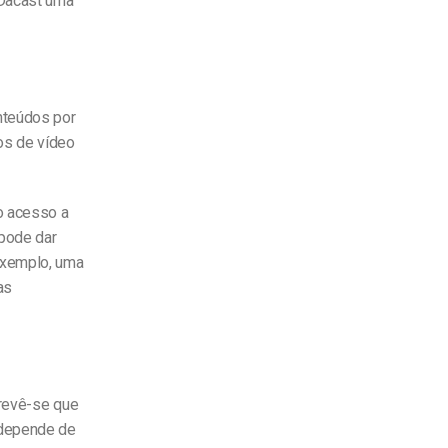
 Dacast uma
nteúdos por
dos de vídeo
o acesso a
 pode dar
exemplo, uma
as
Prevê-se que
 depende de