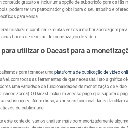
 conteúdo gratuito e incluir uma opção de subscrição para os fãs 
pois, podem ter um patrocinador global para o seu trabalho e ofer
ecíficos para venda.
ral, misturar e combinar é muitas vezes a melhor abordagem para
s seus fluxos de receitas de monetização de vídeo.
 para utilizar o Dacast para a monetizaç
abalhamos para fornecer uma
plataforma de publicação de vídeo onl
ível, com todas as ferramentas de que necessita. Isto significa o
adores uma variedade de funcionalidades de monetização de vídeo 
licados acima). O Dacast inclui um acesso pago que suporta o pa
 as subscrições. Além disso, as nossas funcionalidades facilitam 
 através de publicidade.
a este contexto, vamos analisar mais pormenorizadamente algum