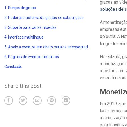
graças ao víde
1. Preços de grupo
soluções de s
2. Poderoso sistema de gestão de subscrições
A monetização
3. Suporte para várias moedas
empresas estã
de outra. A Ne
4. Interface multilingue
longo dos ano
5. Apoio a eventos em direto para os telespectadores
No entanto, g
6. Páginas de eventos acolhidos
monetização d
Conclusão
receitas com 
vídeo funcion
Share this post
Monetiz
Em 2019, a mo
lugar, temos 
maximização d
para maximiza