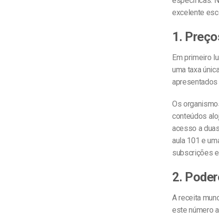
específicas. 
excelente esc
1. Preço
Em primeiro l
uma taxa única
apresentados 
Os organismos
conteúdos alo
acesso a duas
aula 101 e um
subscrições 
2. Poder
A receita mun
este número 