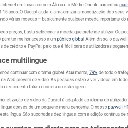
a Internet em locais como a África e o Médio Oriente aumentou
mai
0-15 anos. O Dacast ajuda-o a maximizar a monetização dos seus v
tando várias moedas – basicamente qualquer moeda importante do
seus preços, basta selecionar a moeda que pretende utilizar. Ou p
 para ter melhor acesso a um
público global
. Além disso, o paywal
s de crédito e PayPal, pelo que é fácil para os utilizadores pagare
face multilingue
amos continuar com o tema global. Atualmente,
79%
de todo o tráfe
na Web provém de vídeo. As pessoas estão a ver vídeos em todo
o crescimento futuro ocorrerá no estrangeiro.
onetização de vídeo da Dacast é adaptado ao idioma do utilizador.
 língua através de um pequeno menu pendente. O nosso
paywall 
sta língua. São suportadas dez línguas, com a adição contínua de 