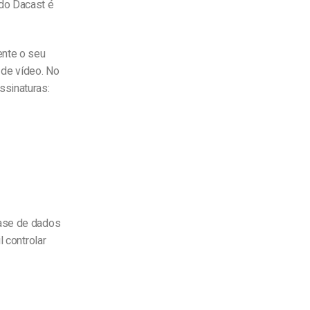
do Dacast é
ente o seu
 de vídeo. No
ssinaturas:
base de dados
l controlar