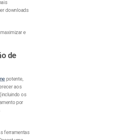
mais
ecer downloads
 maximizar e
ão de
ine
potente,
ferecer aos
(incluindo os
gamento por
a
as ferramentas