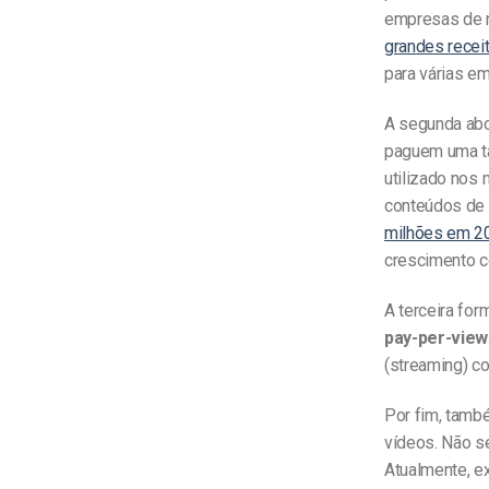
empresas de n
grandes recei
para várias e
A segunda ab
paguem uma ta
utilizado nos
conteúdos de a
milhões em 2
crescimento c
A terceira for
pay-per-view
(streaming) c
Por fim, tamb
vídeos. Não se
Atualmente, e