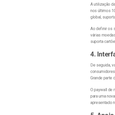
A utilização d
nos últimos 1
global, supor
Ao definir os 
várias moedas
suporta cartõe
4. Inter
De seguida, v
consumidores 
Grande parte d
O paywall de m
para uma nova
apresentado ne