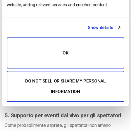
website, adding relevant services and enriched content.
paywall di Dacast supporta sia le carte di credito che PayPal,
in modo da facilitare il pagamento da parte degli utenti.
4. Interfaccia multilingue
Show details
Continuiamo con il tema globale. Oggi, il
79%
di tutto il traffico
web globale dei consumatori proviene dai video. Le persone
guardano video in tutto il mondo. Gran parte della crescita
OK
futura avverrà all’estero.
Il paywall di monetizzazione video di Dacast si adatta alla
lingua dell’utente. È facile passare a una nuova lingua tramite
DO NOT SELL OR SHARE MY PERSONAL
un piccolo menu a discesa. Il nostro
paywall HTML5
viene
INFORMATION
quindi presentato in questa lingua. Sono supportate dieci
lingue, a cui se ne aggiungeranno altre in continuazione.
5. Supporto per eventi dal vivo per gli spettatori
Come probabilmente saprete, gli spettatori non amano