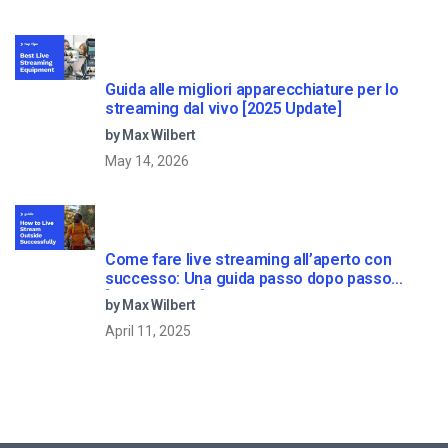
Guida alle migliori apparecchiature per lo
streaming dal vivo [2025 Update]
by Max Wilbert
May 14, 2026
Come fare live streaming all’aperto con
successo: Una guida passo dopo passo
[2021 Update]
by Max Wilbert
April 11, 2025