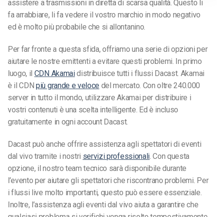
assistere a trasmissioni in diretta di scarsa qualità. Questo li
fa arrabbiare, li fa vedere il vostro marchio in modo negativo
ed è molto più probabile che si allontanino.
Per far fronte a questa sfida, offriamo una serie di opzioni per
aiutare le nostre emittenti a evitare questi problemi. In primo
luogo, il
CDN Akamai
distribuisce tutti i flussi Dacast. Akamai
è il CDN
più grande e veloce
del mercato. Con oltre 240.000
server in tutto il mondo, utilizzare Akamai per distribuire i
vostri contenuti è una scelta intelligente. Ed è incluso
gratuitamente in ogni account Dacast.
Dacast può anche offrire assistenza agli spettatori di eventi
dal vivo tramite i nostri
servizi professionali
. Con questa
opzione, il nostro team tecnico sarà disponibile durante
l’evento per aiutare gli spettatori che riscontrano problemi. Per
i flussi live molto importanti, questo può essere essenziale.
Inoltre, l’assistenza agli eventi dal vivo aiuta a garantire che
qualsiasi problema si verifichi venga risolto tempestivamente