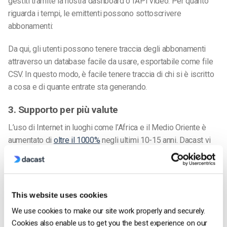
gestiti tramite la nostra dashboard o l’API video. Per quanto
riguarda i tempi, le emittenti possono sottoscrivere
abbonamenti:
Da qui, gli utenti possono tenere traccia degli abbonamenti
attraverso un database facile da usare, esportabile come file
CSV. In questo modo, è facile tenere traccia di chi si è iscritto
a cosa e di quante entrate sta generando.
3. Supporto per più valute
L’uso di Internet in luoghi come l’Africa e il Medio Oriente è
aumentato di
oltre il 1000%
negli ultimi 10-15 anni. Dacast vi
aiuta a massimizzare la monetizzazione dei video a livello
globale supportando più valute, in pratica tutte le principali
valute del mondo!
This website uses cookies
Quando si impostano i prezzi, è sufficiente selezionare la
We use cookies to make our site work properly and securely.
valuta che si desidera utilizzare. Oppure, potete vendere in più
Cookies also enable us to get you the best experience on our
valute per accedere meglio a un
pubblico globale
. Inoltre, il