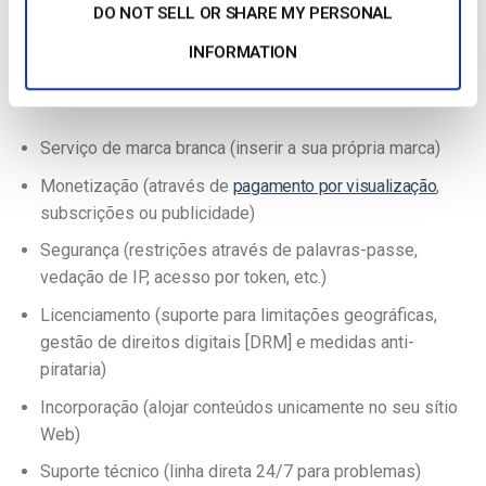
DO NOT SELL OR SHARE MY PERSONAL
serviço de alojamento de vídeo e de
transmissão em direto
de nível profissional. Estes fornecedores oferecem
INFORMATION
funcionalidades que são valiosas para os utilizadores
avançados, tais como:
Serviço de marca branca (inserir a sua própria marca)
Monetização (através de
pagamento por visualização
,
subscrições ou publicidade)
Segurança (restrições através de palavras-passe,
vedação de IP, acesso por token, etc.)
Licenciamento (suporte para limitações geográficas,
gestão de direitos digitais [DRM] e medidas anti-
pirataria)
Incorporação (alojar conteúdos unicamente no seu sítio
Web)
Suporte técnico (linha direta 24/7 para problemas)