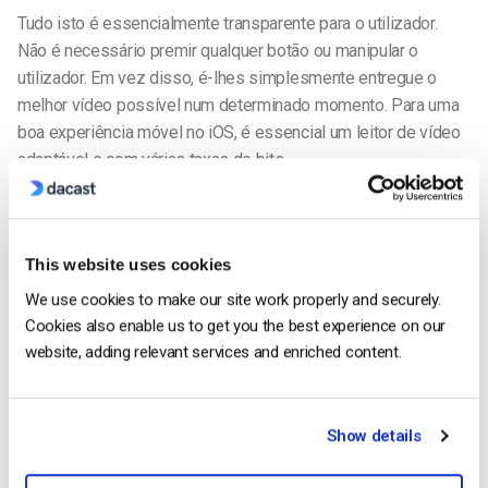
Tudo isto é essencialmente transparente para o utilizador.
Não é necessário premir qualquer botão ou manipular o
utilizador. Em vez disso, é-lhes simplesmente entregue o
melhor vídeo possível num determinado momento. Para uma
boa experiência móvel no iOS, é essencial um leitor de vídeo
adaptável e com várias taxas de bits.
[Tweet “If you” re=”” streaming=”” to=”” ios=”” devices=””
it=”” important=”” use=”” an=”” adaptive=”” multi-bitrate=””
video=”” player=”” ensure=”” high-quality.=””]
This website uses cookies
2. Utilizar o codec áudio correto
We use cookies to make our site work properly and securely.
Cookies also enable us to get you the best experience on our
A segunda questão a considerar para a transmissão em direto
website, adding relevant services and enriched content.
no iOS é o codec de áudio. A Apple suporta dois dos codecs
de áudio mais comuns: AAC e MP3. Em termos gerais, um
“codec” é um método matemático para reduzir o tamanho de
Show details
um ficheiro multimédia digital através da compressão.
Em comparação com o áudio “em bruto” (por exemplo,