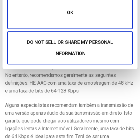
ficheiros .WAV ou .FLAC), tanto o AAC como o MP3 produzem
OK
ficheiros de tamanho muito inferior com uma redução mínima
da qualidade. O AAC é geralmente preferível, uma vez que o
tamanho dos ficheiros que produz é um pouco menor.
DO NOT SELL OR SHARE MY PERSONAL
Especificamente, os dispositivos iOS actuais suportam o
seguinte:
INFORMATION
Esta é a linha de base para a transmissão em direto no iOS.
No entanto, recomendamos geralmente as seguintes
definições: HE-AAC com uma taxa de amostragem de 48 kHz
e uma taxa de bits de 64-128 Kbps.
Alguns especialistas recomendam também a transmissão de
uma versão apenas áudio da sua transmissão em direto. Isto
garante que pode chegar aos utilizadores mesmo com
ligações lentas à Internet móvel. Geralmente, uma taxa de bits
de 64 Kbps é ideal para este fim. Terá de ser uma