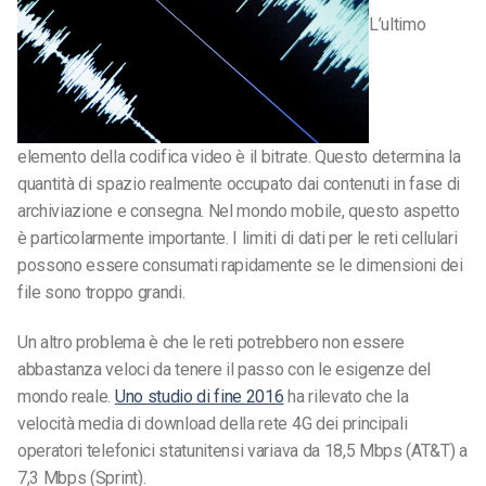
L’ultimo
elemento della codifica video è il bitrate. Questo determina la
quantità di spazio realmente occupato dai contenuti in fase di
archiviazione e consegna. Nel mondo mobile, questo aspetto
è particolarmente importante. I limiti di dati per le reti cellulari
possono essere consumati rapidamente se le dimensioni dei
file sono troppo grandi.
Un altro problema è che le reti potrebbero non essere
abbastanza veloci da tenere il passo con le esigenze del
mondo reale.
Uno studio di fine 2016
ha rilevato che la
velocità media di download della rete 4G dei principali
operatori telefonici statunitensi variava da 18,5 Mbps (AT&T) a
7,3 Mbps (Sprint).