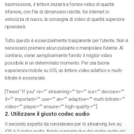
trasmissione, il lettore inizierà a fornire video di qualità
inferiore, con file di dimensioni ridotte. Se Internet si
velocizza di nuovo, la consegna di video di qualità superiore
riprenderà.
Tutto questo è essenzialmente trasparente per l’utente. Non è
necessario premere alcun pulsante o manipolare l’utente. Al
contrario, viene semplicemente fornito il miglior video
possibile in un determinato momento. Per una buona
esperienza mobile su iOS, un lettore video adattivo e multi-
bitrate è essenziale.
[Tweet “If you” re=”” streaming=”” to=”” ios=”” devices=””
it=”” important=”” use=”” an=”” adaptive=”” multi-bitrate=””
video=”” player=”” ensure=”” high-quality.=””]
2. Utilizzare il giusto codec audio
Il secondo aspetto da considerare per lo streaming live su
iOS è il codec audio. Apple supporta due dei codec audio più