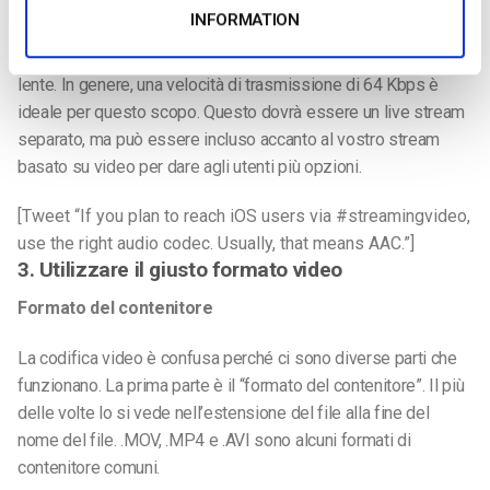
Alcuni esperti consigliano di trasmettere anche una versione
INFORMATION
solo audio del vostro live stream. In questo modo è possibile
raggiungere anche gli utenti con connessioni Internet cellulari
lente. In genere, una velocità di trasmissione di 64 Kbps è
ideale per questo scopo. Questo dovrà essere un live stream
separato, ma può essere incluso accanto al vostro stream
basato su video per dare agli utenti più opzioni.
[Tweet “If you plan to reach iOS users via #streamingvideo,
use the right audio codec. Usually, that means AAC.”]
3. Utilizzare il giusto formato video
Formato del contenitore
La codifica video è confusa perché ci sono diverse parti che
funzionano. La prima parte è il “formato del contenitore”. Il più
delle volte lo si vede nell’estensione del file alla fine del
nome del file. .MOV, .MP4 e .AVI sono alcuni formati di
contenitore comuni.