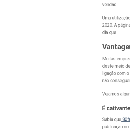
vendas.
Uma utilizaçã
2020. A págin
dia que
Vantage
Muitas empres
deste meio de
ligação com o
não consegue
Vejamos algun
É cativant
Sabia que
80%
publicação no