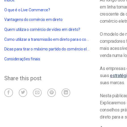
Índice:
em linha torn
O que é o Live Commerce?
crescente da 
Vantagens do comércio em direto
comércio eletr
Quem utiliza o comércio de vídeo em direto?
O modelo de n
Como utilizar a transmissão em direto para o comércio eletrónico
compradores f
mais acessíve
Dicas para tirar o máximo partido do comércio eletrónico em direto
venda numa loj
Considerações finais
As empresas d
suas
estratég
Share this post
suas marcas.
Nesta publica
Explicaremos 
conselhos prá
direto para a 