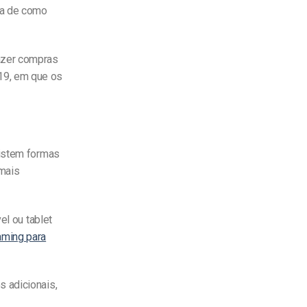
ia de como
azer compras
19, em que os
xistem formas
 mais
el ou tablet
aming para
 adicionais,