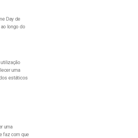
ime Day de
 ao longo do
utilização
elecer uma
dos estáticos
er uma
ue faz com que