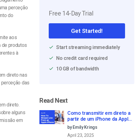
 uma perceção
Free 14-Day Trial
ento do
Get Started!
mite aos
a de produtos
Start streaming immediately
erentes à
No credit card required
10 GB of bandwidth
em direto nas
a perceção das
Read Next
em direto.
sobre alguns
Como transmitir em direto a
partir de um iPhone da Apple
nsmissão em
em 6 passos simples
by Emily Krings
April 23, 2025