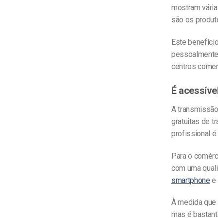
mostram vária
são os produt
Este benefíci
pessoalmente 
centros comer
É acessíve
A transmissão
gratuitas de 
profissional é
Para o comérci
com uma quali
smartphone
e
À medida que 
mas é bastant