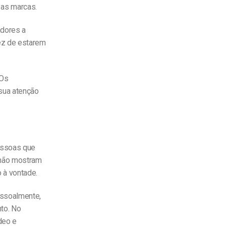
 as marcas.
adores a
ez de estarem
 Os
sua atenção
essoas que
 não mostram
 à vontade.
essoalmente,
nto. No
deo e