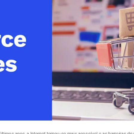
line
Análise de Vídeo
Monetização de Vídeo
a
Marketing em Vídeo
últimos anos, a Internet tornou-se mais acessível e as barreiras d