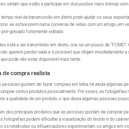
es sintam que estão a participar em discussões mais íntimas com
 tempo real da transmissão em direto pode ajudar os seus espect
como se estivessem numa conversa de vídeo com um amigo, em v
o pré-gravado fortemente editado.
eo está a ser transmitido em direto, cria-se um pouco de “FOMO”.
não querem perder nada e é provável que dirijam imediatamente a 
 que pode não estar disponível mais tarde.
a de compra realista
 pessoas gostem de fazer compras em linha, há ainda algumas p
comprar certos produtos pessoalmente. Por vezes, as fotografias
te a qualidade de um produto, o que deixa algumas pessoas pouco
 um dos principais produtos que as pessoas gostam de comprar p
 fotografias podem dificultar a visualização do tecido e do caime
do os retalhistas ou influenciadores experimentam os artigos em ví