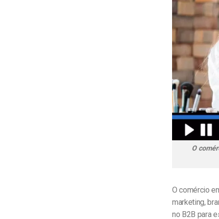
O comérc
O comércio em
marketing, bra
no B2B para es