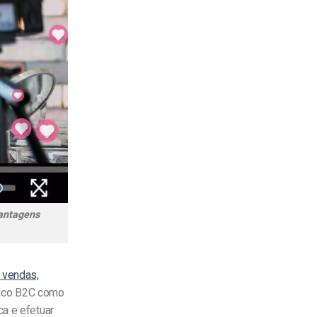
vantagens
 vendas,
ónico B2C como
ca e efetuar