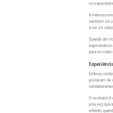
os espectador
A natureza em
sentirem-se 
a ver um víde
Quando um víd
espectadores 
para um vídeo
Experiênci
Embora muitas
gostariam de 
verdadeiramen
O vestuário é
uma vez que as
entanto, quan