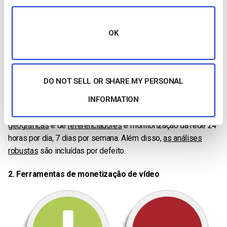
A entrega de vídeo Dacast é alimentada pela
CDN da Akamai
.
A Akamai é uma das maiores CDNs do mundo, com uma rede
OK
de mais de 240.000 servidores em mais de 130.000 países.
Na Dacast, também fornecemos
alojamento de vídeo
real
na
China
e, em breve, também o ofereceremos para
transmitir
vídeo em direto
.
DO NOT SELL OR SHARE MY PERSONAL
INFORMATION
Mantém 100% de controlo do seu conteúdo de vídeo com
funcionalidades de segurança, tais como
restrições
geográficas
e de
referenciadores
e monitorização da rede 24
horas por dia, 7 dias por semana. Além disso,
as análises
robustas
são incluídas por defeito.
2. Ferramentas de monetização de vídeo