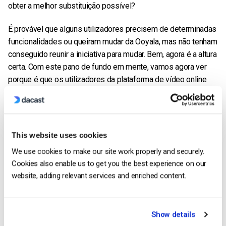
obter a melhor substituição possível?
É provável que alguns utilizadores precisem de determinadas
funcionalidades ou queiram mudar da Ooyala, mas não tenham
conseguido reunir a iniciativa para mudar. Bem, agora é a altura
certa. Com este pano de fundo em mente, vamos agora ver
porque é que os utilizadores da plataforma de vídeo online
Ooyala podem considerar a utilização do Dacast.
Por que os clientes da Ooyala devem
considerar o uso do Dacast
This website uses cookies
1. Plataforma segura e escalável
We use cookies to make our site work properly and securely.
Cookies also enable us to get you the best experience on our
As nossas poderosas soluções de alojamento de vídeo
website, adding relevant services and enriched content.
permitem-lhe carregar, transcodificar, organizar, rentabilizar,
analisar e partilhar vídeos facilmente. O nosso CMS de vídeo
fácil de utilizar facilita a gestão e a organização de bibliotecas
Show details
enormes de conteúdos.