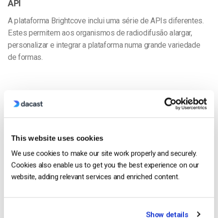
API
A plataforma Brightcove inclui uma série de APIs diferentes.
Estes permitem aos organismos de radiodifusão alargar,
personalizar e integrar a plataforma numa grande variedade
de formas.
Escalabilidade
This website uses cookies
We use cookies to make our site work properly and securely.
No que diz
Cookies also enable us to get you the best experience on our
website, adding relevant services and enriched content.
Show details
respeito à entrega de conteúdos, a Brightcove trabalha com