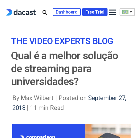
Skip
to
Dashboard
Free Trial
content
THE VIDEO EXPERTS BLOG
Qual é a melhor solução
de streaming para
universidades?
By Max Wilbert |
Posted on
September 27,
2018
| 11 min Read