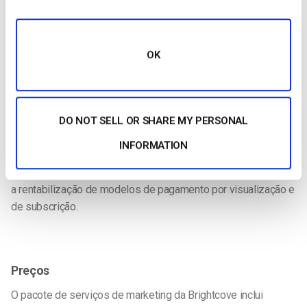
vários parceiros CDN para garantir uma entrega rápida de
vídeos e uma escala para audiências de qualquer dimensão.
OK
Monetização
DO NOT SELL OR SHARE MY PERSONAL
O Video Cloud inclui ferramentas de monetização, mas
apenas
para
monetização de publicidade
. Esta opção pode
INFORMATION
ser útil para conteúdos de transmissão em grande escala. No
entanto, muitas universidades terão de procurar noutros locais
a rentabilização de modelos de pagamento por visualização e
de subscrição.
Preços
O pacote de serviços de marketing da Brightcove inclui