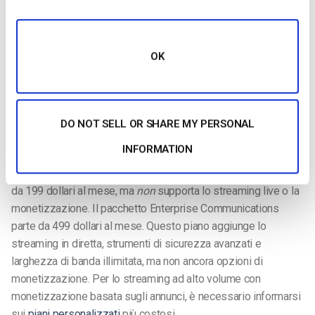
la
monetizzazione pubblicitaria
. Questa opzione può essere
utile per lo streaming di contenuti su larga scala. Tuttavia,
molte università dovranno rivolgersi altrove per monetizzare i
OK
modelli pay-per-view e di abbonamento.
DO NOT SELL OR SHARE MY PERSONAL
Prezzi
INFORMATION
Il pacchetto di servizi di marketing di Brightcove comprende
strumenti di marketing video e analisi. Questo pacchetto parte
da 199 dollari al mese, ma
non
supporta lo streaming live o la
monetizzazione. Il pacchetto Enterprise Communications
parte da 499 dollari al mese. Questo piano aggiunge lo
streaming in diretta, strumenti di sicurezza avanzati e
larghezza di banda illimitata, ma non ancora opzioni di
monetizzazione. Per lo streaming ad alto volume con
monetizzazione basata sugli annunci, è necessario informarsi
sui
piani personalizzati
più costosi.