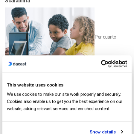
Scalabilità
Per quanto
riguarda la distribuzione dei contenuti, Brightcove collabora
con una serie di partner CDN per garantire la distribuzione
This website uses cookies
rapida dei video e la scalabilità per un pubblico di qualsiasi
dimensione.
We use cookies to make our site work properly and securely.
Cookies also enable us to get you the best experience on our
website, adding relevant services and enriched content.
Monetizzazione
Video Cloud include strumenti di monetizzazione, ma
solo
per
Show details