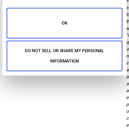
Y
e
it
t
OK
w
“
q
o
DO NOT SELL OR SHARE MY PERSONAL
n
INFORMATION
v
a
a
a
a
e
p
o
c
e