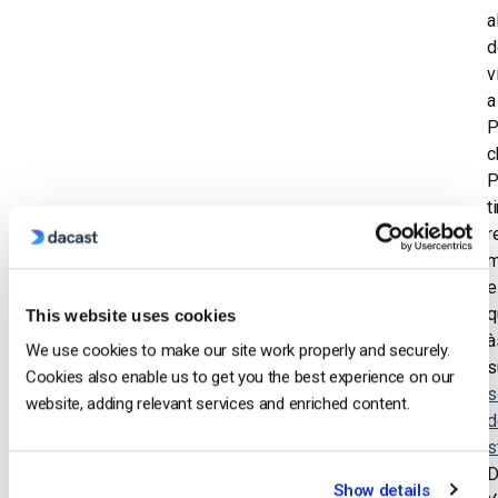
a
d
v
a
P
c
P
t
r
m
e
q
This website uses cookies
à
We use cookies to make our site work properly and securely.
s
Cookies also enable us to get you the best experience on our
s
website, adding relevant services and enriched content.
d
s
D
Show details