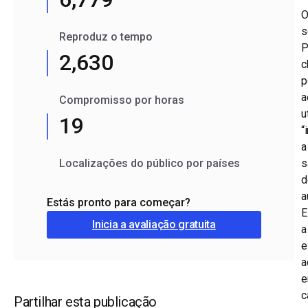
s
Reproduz o tempo
P
2,630
c
p
a
Compromisso por horas
u
19
“
a
Localizações do público por países
s
d
a
Estás pronto para começar?
E
Inicia a avaliação gratuita
a
e
a
c
Partilhar esta publicação