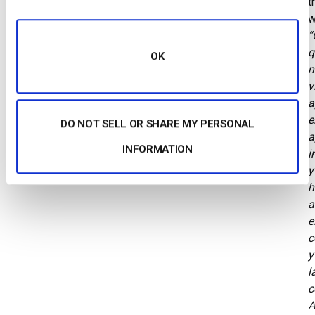
t
w
“
q
OK
n
v
a
e
DO NOT SELL OR SHARE MY PERSONAL
a
INFORMATION
i
y
h
a
e
c
y
l
c
A