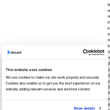
t
u
r
m
e
e
c
a
s
n
d
s
This website uses cookies
d
We use cookies to make our site work properly and securely.
s
Cookies also enable us to get you the best experience on our
D
website, adding relevant services and enriched content.
Y
e
it
Show details