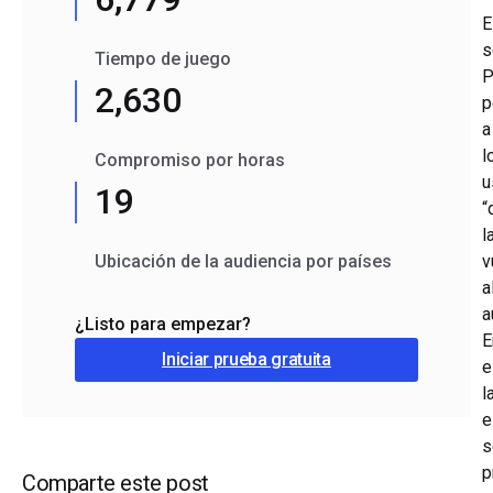
E
s
Tiempo de juego
P
2,630
p
a
l
Compromiso por horas
u
19
“
l
Ubicación de la audiencia por países
v
a
a
¿Listo para empezar?
E
Iniciar prueba gratuita
e
l
e
s
p
Comparte este post