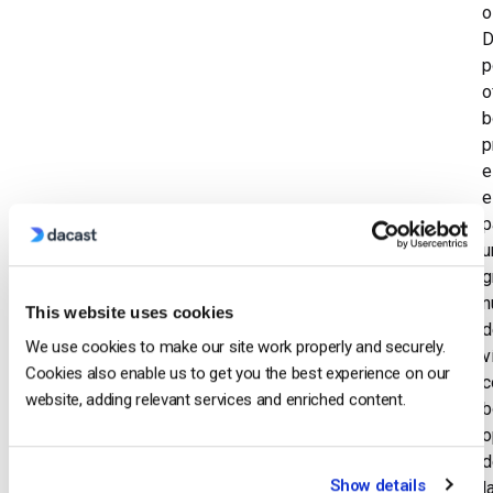
o
D
p
o
b
p
e
e
p
g
n
This website uses cookies
d
We use cookies to make our site work properly and securely.
v
Cookies also enable us to get you the best experience on our
c
website, adding relevant services and enriched content.
b
o
d
Show details
l