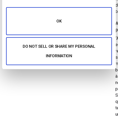
d
b
OK
A
p
“
e
DO NOT SELL OR SHARE MY PERSONAL
r
INFORMATION
s
m
à
n
p
S
q
t