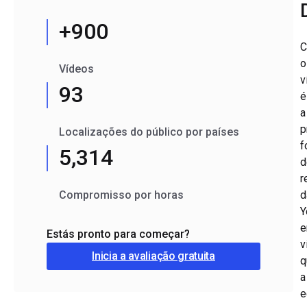
+900
C
o
Vídeos
v
93
é
a
p
Localizações do público por países
f
5,314
d
r
Compromisso por horas
d
Y
e
Estás pronto para começar?
v
Inicia a avaliação gratuita
q
a
e