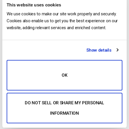
CONTINUE READING
→
This website uses cookies
We use cookies to make our site work properly and securely.
Cookies also enable us to get you the best experience on our
website, adding relevant services and enriched content.
Qual é a janela de acesso mais longa que
posso fornecer para um evento de
transmissão Pay-Per-View?
Show details
OK
DO NOT SELL OR SHARE MY PERSONAL
INFORMATION