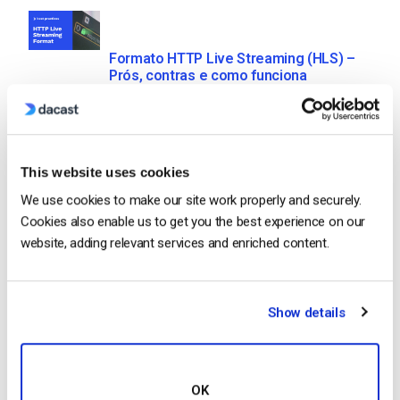
Formato HTTP Live Streaming (HLS) –
Prós, contras e como funciona
by Max Wilbert
May 23, 2025
This website uses cookies
We use cookies to make our site work properly and securely.
Como transmitir em direto a partir de um
Cookies also enable us to get you the best experience on our
iPhone da Apple em 6 passos simples
website, adding relevant services and enriched content.
by Emily Krings
August 5, 2026
Show details
OTT Full Form – O Presente e o Futuro
do Streaming Media
OK