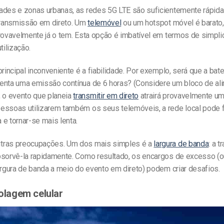
ades e zonas urbanas, as redes 5G LTE são suficientemente rápid
 transmissão em direto. Um
telemóvel
ou um hotspot móvel é barato, 
provavelmente já o tem. Esta opção é imbatível em termos de simpli
tilização.
principal inconveniente é a fiabilidade. Por exemplo, será que a bat
enta uma emissão contínua de 6 horas? (Considere um bloco de al
o evento que planeia
transmitir em direto
atrairá provavelmente um
essoas utilizarem também os seus telemóveis, a rede local pode f
e tornar-se mais lenta.
tras preocupações. Um dos mais simples é a
largura de banda
: a 
sorvê-la rapidamente. Como resultado, os encargos de excesso (ou,
argura de banda a meio do evento em direto) podem criar desafios.
colagem celular