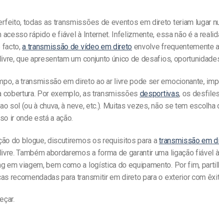
feito, todas as transmissões de eventos em direto teriam lugar n
acesso rápido e fiável à Internet. Infelizmente, essa não é a reali
 facto,
a transmissão de vídeo em direto
envolve frequentemente a
livre, que apresentam um conjunto único de desafios, oportunidades
o, a transmissão em direto ao ar livre pode ser emocionante, imp
 a cobertura. Por exemplo, as transmissões
desportivas
, os desfile
r ao sol (ou à chuva, à neve, etc.). Muitas vezes, não se tem escolha
so ir onde está a ação.
ção do blogue, discutiremos os requisitos para a
transmissão em di
livre. Também abordaremos a forma de garantir uma ligação fiável à
ng em viagem, bem como a logística do equipamento. Por fim, part
as recomendadas para transmitir em direto para o exterior com êxit
eçar.