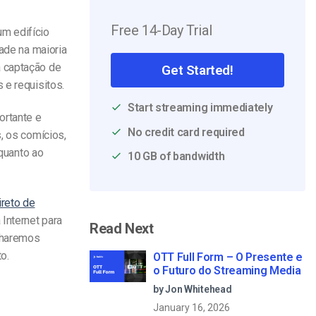
Free 14-Day Trial
um edifício
dade na maioria
 captação de
Get Started!
 e requisitos.
Start streaming immediately
ortante e
No credit card required
s, os comícios,
 quanto ao
10 GB of bandwidth
reto de
 Internet para
Read Next
ilharemos
o.
OTT Full Form – O Presente e
o Futuro do Streaming Media
by Jon Whitehead
January 16, 2026