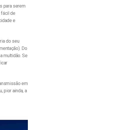
as para serem
fácil de
cidade e
eria do seu
imentação). Do
a multidão. Se
icar
transmissão em
 pior ainda, a