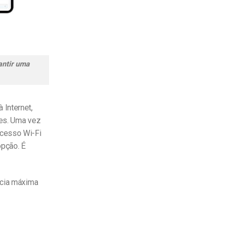
antir uma
 Internet,
res. Uma vez
acesso Wi-Fi
opção. É
ncia máxima