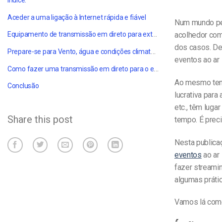
Índice:
Aceder a uma ligação à Internet rápida e fiável
Num mundo per
Equipamento de transmissão em direto para exteriores
acolhedor com 
dos casos. De
Prepare-se para
Vento, água e condições climatéricas adversas
eventos ao ar 
Como fazer uma transmissão em direto para o exterior com sucesso
Ao mesmo temp
Conclusão
lucrativa para
etc., têm luga
Share this post
tempo. É preci
Nesta publica
eventos
ao ar 
fazer streami
algumas prátic
Vamos lá com