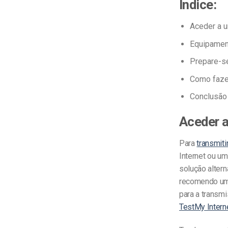
Índice:
Aceder a um
Equipament
Prepare-se
Como fazer
Conclusão
Aceder a
Para
transmiti
Internet ou u
solução alter
recomendo um
para a transm
TestMy Intern