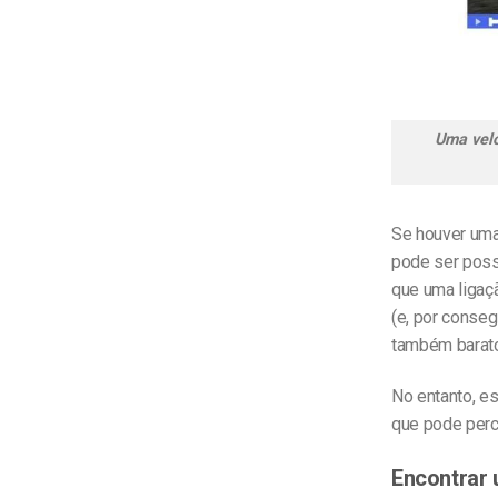
Uma velo
Se houver uma
pode ser possí
que uma ligaç
(e, por conseg
também barato 
No entanto, e
que pode perc
Encontrar 