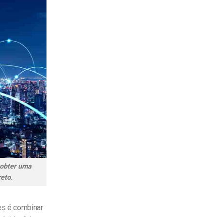
 obter uma
eto.
es é combinar