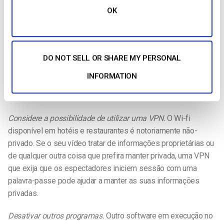
Ativar o ajuste automático no seu codificador.
A função de
OK
ajuste automático do software de codificação permite que o
codificador reduza a qualidade da transmissão em resposta a
restrições de largura de banda. Se o fizer, certifique-se de
que define os parâmetros de ajuste automático para uma
DO NOT SELL OR SHARE MY PERSONAL
qualidade inferior, em vez de reduzir os fotogramas. A perda
INFORMATION
de fotogramas pode fazer com que o seu vídeo pareça
saltitante ou perca secções importantes.
Considere a possibilidade de utilizar uma VPN.
O Wi-fi
disponível em hotéis e restaurantes é notoriamente não-
privado. Se o seu vídeo tratar de informações proprietárias ou
de qualquer outra coisa que prefira manter privada, uma VPN
que exija que os espectadores iniciem sessão com uma
palavra-passe pode ajudar a manter as suas informações
privadas.
Desativar outros programas.
Outro software em execução no