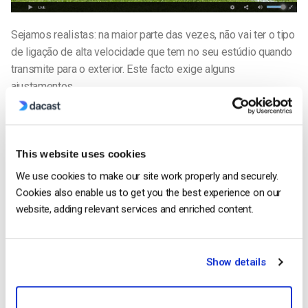
Sejamos realistas: na maior parte das vezes, não vai ter o tipo
de ligação de alta velocidade que tem no seu estúdio quando
transmite para o exterior. Este facto exige alguns
ajustamentos.
Seguem-se algumas sugestões que podem ajudá-lo a tirar o
máximo partido dos recursos limitados disponíveis no
terreno.
This website uses cookies
We use cookies to make our site work properly and securely.
Diminua a velocidade de transmissão.
A transmissão em
Cookies also enable us to get you the best experience on our
fluxo contínuo a uma velocidade mais lenta (digamos, não
website, adding relevant services and enriched content.
superior a 1 Mbps) permite-lhe utilizar de forma fiável
ligações à Internet mais lentas. Também torna o seu vídeo
disponível para utilizadores que possam ter uma ligação
Show details
lenta, por exemplo, se estiverem a ver o seu vídeo nos seus
telemóveis.