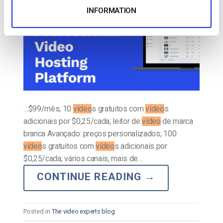
INFORMATION
…$99/mês; 10
vídeo
s gratuitos com
vídeo
s
adicionais por $0,25/cada; leitor de
vídeo
de marca
branca Avançado: preços personalizados; 100
vídeo
s gratuitos com
vídeo
s adicionais por
$0,25/cada; vários canais, mais de…
CONTINUE READING
→
Posted in
The video experts blog