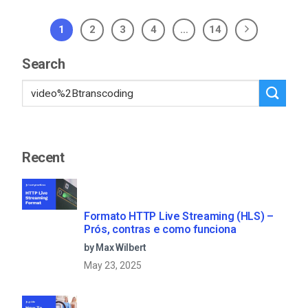
1
2
3
4
…
14
Search
Recent
Formato HTTP Live Streaming (HLS) –
Prós, contras e como funciona
by Max Wilbert
May 23, 2025