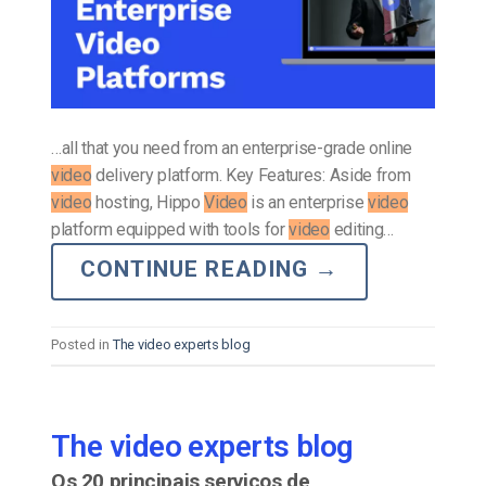
…all that you need from an enterprise-grade online
video
delivery platform. Key Features: Aside from
video
hosting, Hippo
Video
is an enterprise
video
platform equipped with tools for
video
editing…
CONTINUE READING
→
Posted in
The video experts blog
The video experts blog
Os 20 principais serviços de