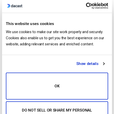
vídeo
de marca branca Avançado: $319/mês,
facturado anualmente 100
vídeo
s gratuitos com
vídeo
s adicionais por $0,25/cada; vários…
This website uses cookies
CONTINUE READING
→
We use cookies to make our site work properly and securely.
Cookies also enable us to get you the best experience on our
website, adding relevant services and enriched content.
Posted in
The video experts blog
Show details
The video experts blog
12 melhores plataformas de alojamento
de vídeo profissional: Escolher a melhor
OK
solução para o negócio [2022 Update]
POSTED ON
MARCH 17, 2025
DO NOT SELL OR SHARE MY PERSONAL