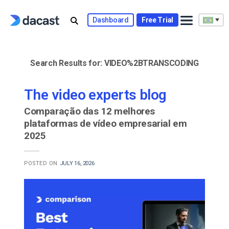
Skip
to
Dashboard
Free Trial
content
Search Results for:
VIDEO%2BTRANSCODING
The video experts blog
Comparação das 12 melhores
plataformas de vídeo empresarial em
2025
POSTED ON
JULY 16, 2026