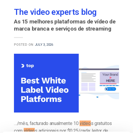
The video experts blog
As 15 melhores plataformas de vídeo de
marca branca e serviços de streaming
POSTED ON
JULY 3, 2026
…/mês, facturado anualmente 10
vídeo
s gratuitos
com
vídeo
s adicionais por $0,25/cada; leitor de