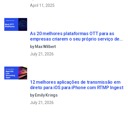
April 11, 2025
As 20 melhores plataformas OTT para as
empresas criarem o seu próprio serviço de
streaming (2026)
by Max Wilbert
July 21, 2026
12 melhores aplicações de transmissão em
direto para iOS para iPhone com RTMP Ingest
by Emily Krings
July 21, 2026