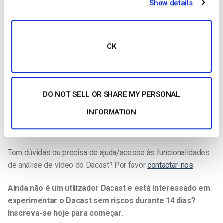
As estatísticas podem ser visualizadas de hora a hora para
Show details
os próximos 7 dias.
Exportação de relatórios
OK
Exportação de relatórios Dacast em formato .xls e CSV
Actualizações de terminologia de vídeo
Este glossário de definições de análise de sites será
DO NOT SELL OR SHARE MY PERSONAL
atualizado regularmente com nova terminologia de vídeo, por
INFORMATION
isso, marque esta publicação para ver todos os novos termos
de análise que adicionaremos a esta página.
Tem dúvidas ou precisa de ajuda/acesso às funcionalidades
de análise de vídeo do Dacast? Por favor
contactar-nos
.
Ainda não é um utilizador Dacast e está interessado em
experimentar o Dacast sem riscos durante 14 dias?
Inscreva-se hoje para começar.