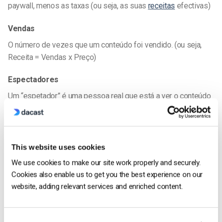
paywall, menos as taxas (ou seja, as suas
receitas
efectivas)
Vendas
O número de vezes que um conteúdo foi vendido. (ou seja,
Receita = Vendas x Preço)
Espectadores
Um “espetador” é uma pessoa real que está a ver o conteúdo
e pode ter várias “reproduções” e “impressões”
Visualizador único
This website uses cookies
A funcionalidade exclusiva de métrica de espectadores
We use cookies to make our site work properly and securely.
regista o número de pessoas que vêem os seus vídeos,
Cookies also enable us to get you the best experience on our
independentemente do número de vezes que o vêem.
website, adding relevant services and enriched content.
Estatísticas