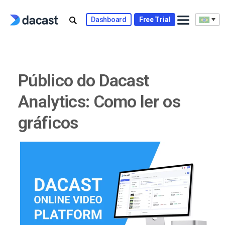
Skip
to
Dashboard
Free Trial
content
Público do Dacast
Analytics: Como ler os
gráficos