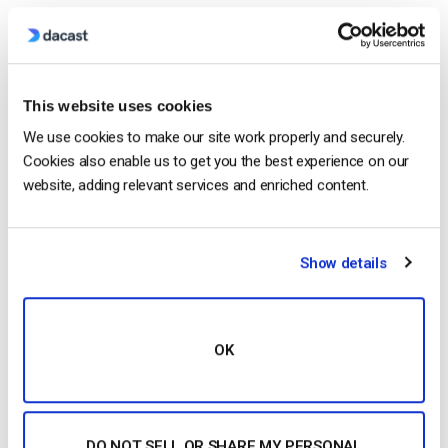
Começar Gratuitamente
Recursos adicionais
This website uses cookies
We use cookies to make our site work properly and securely.
Cookies also enable us to get you the best experience on our
website, adding relevant services and enriched content.
Jose Guevara
Jose is a part of the Dacast Customer
Onboarding team and started working with
Show details
the company in 2016. He has vast
experience in customer
service/engagement and live streaming
OK
support.
DO NOT SELL OR SHARE MY PERSONAL