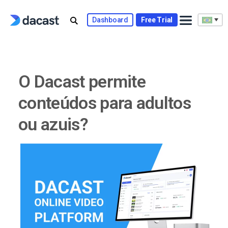
Skip
to
Dashboard
Free Trial
content
O Dacast permite
conteúdos para adultos
ou azuis?