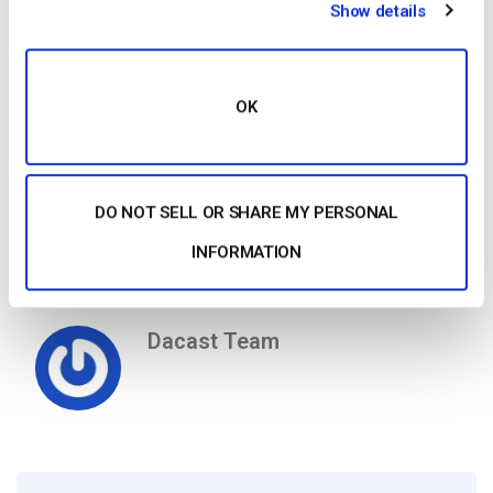
Show details
– Pretende transmitir com um link de resposta: Altere o p a b
no seu URL de transmissão:
rtmp:
//b
.epxxxx.i.akamaientrypoint.net/EntryPoint
OK
– Receber uma nova transmissão (se isto funcionar, contacte
a nossa equipa de apoio técnico para podermos investigar o
canal original)
DO NOT SELL OR SHARE MY PERSONAL
INFORMATION
– Visite o nosso chat para receber mais assistência
Dacast Team