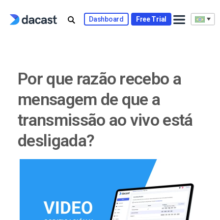
Skip
to
Dashboard
Free Trial
content
Por que razão recebo a
mensagem de que a
transmissão ao vivo está
desligada?