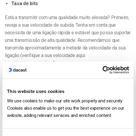
Tasa de bits
Está a transmitir com uma qualidade muito elevada? Primeiro,
reveja a sua velocidade de subida. Tenha em conta que
necessita de uma ligação rápida e estável que possa suportar
uma transmissão de alta qualidade. Recomendamos que
transmita aproximadamente a metade da velocidade da sua
ligação (verifique a sua velocidade aqui:
http://testmy.net/upload)
Em qualquer caso, pretende-se diminuir a taxa de bits para
verificar se esta era a causa.
This website uses cookies
Puertos
We use cookies to make our site work properly and securely.
Cookies also enable us to get you the best experience on our
Para poder transmitir Dacast precisa dos puertos 80, 443, o
website, adding relevant services and enriched content.
1935 abiertos. Rever su
Firewall
.
Se nada disto ajudar, tente o seguinte: